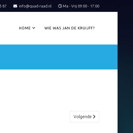
5 87
info@quad-raad.nl
Ma - Vrij 09:00 - 17:00
HOME
WIE WAS JAN DE KRUIJFF?
Volgende artikel: 23 DVD
Volgende