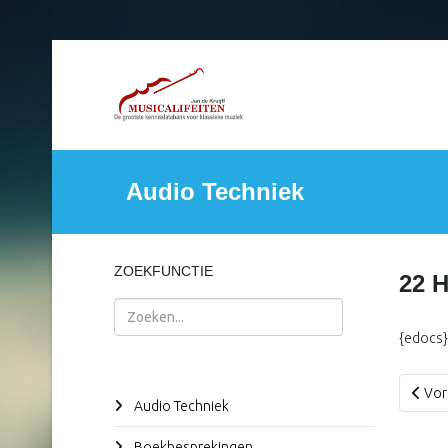
Audio Techniek
ZOEKFUNCTIE
22 
Zoeken
{edocs
Vorig
Vor
Audio Techniek
Boekbesprekingen