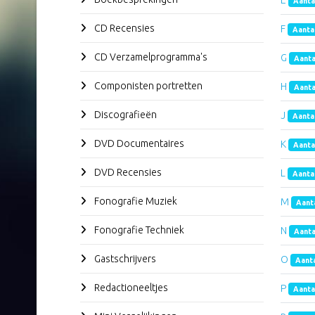
E
Aanta
CD Recensies
F
Aanta
CD Verzamelprogramma's
G
Aanta
Componisten portretten
H
Aanta
Discografieën
J
Aanta
DVD Documentaires
K
Aanta
DVD Recensies
L
Aanta
Fonografie Muziek
M
Aanta
Fonografie Techniek
N
Aanta
Gastschrijvers
O
Aanta
Redactioneeltjes
P
Aanta