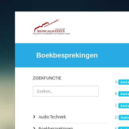
Boekbesprekingen
ZOEKFUNCTIE
A
Aanta
Zoeken
B
Aanta
C
Aanta
Audio Techniek
D
Aanta
Boekbesprekingen