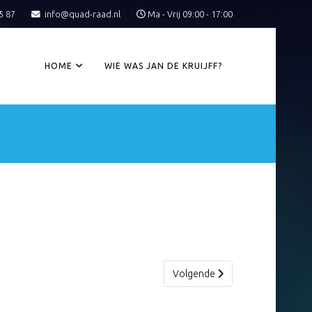
5 87
info@quad-raad.nl
Ma - Vrij 09:00 - 17:00
HOME
WIE WAS JAN DE KRUIJFF?
Volgende artikel: 27 Literatuurli
Volgende