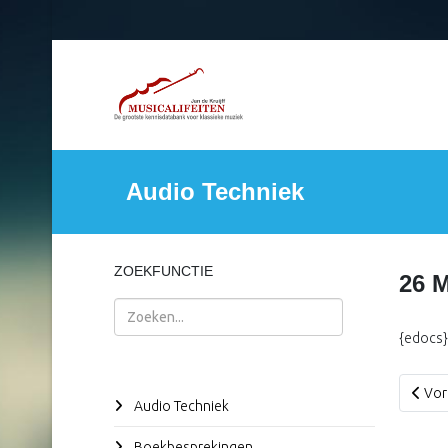
Audio Techniek
ZOEKFUNCTIE
26 M
Zoeken
{edocs}
Vorig
Vor
Audio Techniek
Boekbesprekingen