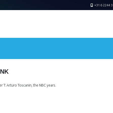
+31 6 2244 3
ANK
er T: Arturo Toscanin, the NBC years.