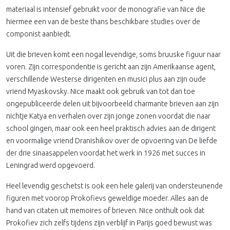
materiaal is intensief gebruikt voor de monografie van Nice die
hiermee een van de beste thans beschikbare studies over de
componist aanbiedt.
Uit die brieven komt een nogal levendige, soms bruuske figuur naar
voren. Zijn correspondentie is gericht aan zijn Amerikaanse agent,
verschillende Westerse dirigenten en musici plus aan zijn oude
vriend Myaskovsky. Nice maakt ook gebruik van tot dan toe
ongepubliceerde delen uit bijvoorbeeld charmante brieven aan zijn
nichtje Katya en verhalen over zijn jonge zonen voordat die naar
school gingen, maar ook een heel praktisch advies aan de dirigent
en voormalige vriend Dranishikov over de opvoering van De liefde
der drie sinaasappelen voordat het werk in 1926 met succes in
Leningrad werd opgevoerd.
Heel levendig geschetst is ook een hele galerij van ondersteunende
figuren met voorop Prokofievs geweldige moeder. Alles aan de
hand van citaten uit memoires of brieven. Nice onthult ook dat
Prokofiev zich zelfs tijdens zijn verblijf in Parijs goed bewust was