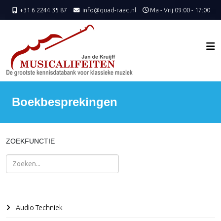
+31 6 2244 35 87
info@quad-raad.nl
Ma - Vrij 09:00 - 17:00
Boekbesprekingen
ZOEKFUNCTIE
Zoeken
Audio Techniek