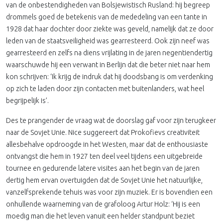
van de onbestendigheden van Bolsjewistisch Rusland: hij begreep
drommels goed de betekenis van de mededeling van een tante in
1928 dat haar dochter door ziekte was geveld, namelijk dat ze door
leden van de staatsveiligheid was gearresteerd. Ook zijn neef was
gearresteerd en zelfs na diens vrijlating in de jaren negentiendertig
waarschuwde hij een verwant in Berlijn dat die beter niet naar hem
kon schrijven: ‘Ik krijg de indruk dat hij doodsbang is om verdenking
op zich te laden door zijn contacten met buitenlanders, wat heel
begrijpelijk is’.
Des te prangender de vraag wat de doorslag gaf voor zijn terugkeer
naar de Sovjet Unie. Nice suggereert dat Prokofievs creativiteit
allesbehalve opdroogde in het Westen, maar dat de enthousiaste
ontvangst die hem in 1927 ten deel veel tijdens een uitgebreide
tournee en gedurende latere visites aan het begin van de jaren
dertig hem ervan overtuigden dat de Sovjet Unie het natuurlijke,
vanzelfsprekende tehuis was voor zijn muziek. Er is bovendien een
onhullende waarneming van de grafoloog Artur Holz: ‘Hij is een
moedig man die het leven vanuit een helder standpunt beziet