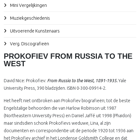
Mini Vergelijkingen
Muziekgeschiedenis
Uitvoerende Kunstenaars
Verg. Discografieën
PROKOFIEV FROM RUSSIA TO THE
WEST
David Nice: Prokofiev:
From Russia to the West, 1891-1935.
Yale
University Press, 390 bladzijden. ISBN 0-300-09914-2.
Het heeft niet ontbroken aan Prokofiev biografieën; tot de beste
Engelstalige behoorden die van Harlow Robinson uit 1987
(Northeastern University Press) en Daniel Jaffé uit 1998 (Phaidon)
maar sindsdien schonk Prokofievs weduwe, Lina, al zijn
documenten en correspondentie uit de periode 1920 tot 1936 aan
het Prokofiev archief in het Londense Goldsmith College en dat