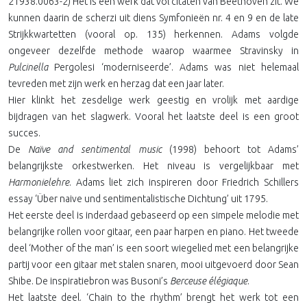
21938.0063-2) Het is een werk dat vol citaten van Beethoven zit. We
kunnen daarin de scherzi uit diens Symfonieën nr. 4 en 9 en de late
Strijkkwartetten (vooral op. 135) herkennen. Adams volgde
ongeveer dezelfde methode waarop waarmee Stravinsky in
Pulcinella
Pergolesi ‘moderniseerde’. Adams was niet helemaal
tevreden met zijn werk en herzag dat een jaar later.
Hier klinkt het zesdelige werk geestig en vrolijk met aardige
bijdragen van het slagwerk. Vooral het laatste deel is een groot
succes.
De
Naïve and sentimental music
(1998) behoort tot Adams’
belangrijkste orkestwerken. Het niveau is vergelijkbaar met
Harmonielehre
. Adams liet zich inspireren door Friedrich Schillers
essay ‘Über naive und sentimentalistische Dichtung’ uit 1795.
Het eerste deel is inderdaad gebaseerd op een simpele melodie met
belangrijke rollen voor gitaar, een paar harpen en piano. Het tweede
deel ‘Mother of the man’ is een soort wiegelied met een belangrijke
partij voor een gitaar met stalen snaren, mooi uitgevoerd door Sean
Shibe. De inspiratiebron was Busoni’s
Berceuse élégiaque
.
Het laatste deel. ‘Chain to the rhythm’ brengt het werk tot een