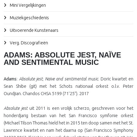
Mini Vergelijkingen
Muziekgeschiedenis
Uitvoerende Kunstenaars
Verg. Discografieën
ADAMS: ABSOLUTE JEST, NAÏVE
AND SENTIMENTAL MUSIC
Adams
:
Absolute jest
;
Naïve and sentimental music
. Doric kwartet en
Sean Shibe (git) met het Schots nationaal orkest o.l.v. Peter
Oundjian. Chandos CHSA 5199 (71’25”). 2017
Absolute jest
uit 2011 is een vrolijk scherzo, geschreven voor het
honderdjarig bestaan van het San Francisco symfonie orkest
(Michael Tilson Thomas hield het in 2015 ten doop samen met het St.
Lawrence kwartet en nam het daarna op (San Francisco Symphony