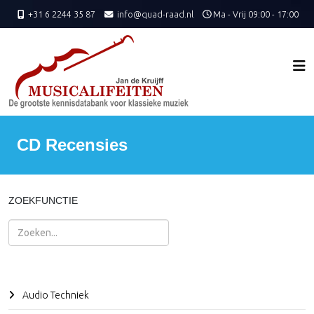
+31 6 2244 35 87
info@quad-raad.nl
Ma - Vrij 09:00 - 17:00
CD Recensies
ZOEKFUNCTIE
Zoeken
Audio Techniek