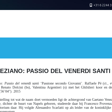
+31 6 2244 3
EZIANO: PASSIO DEL VENERDI SANTI
no
:
Passio del venerdi santi
‘Passione secondo Giovanni’. Raffaele Pè (ct., ev
, Renato Dolcini (bs), Valentina Argentieri (s) met het Ghilslieri koor en 
(56’04”). 2015
stelling tot wat de naam doet vermoeden ligt de achtergrond van Gaetano Vene
e, dichter de buurt van Napels geboren, studeerde daar bij Francesco Proven
torium daar. Hij volgde Alessandro Scarlatti op als leider van de koninklijke 
ergenomen.