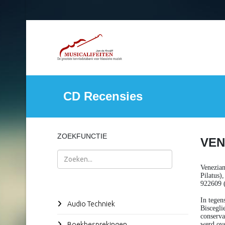
CD Recensies
ZOEKFUNCTIE
VEN
Zoeken
Venezia
Pilatus)
922609 
In tegen
Audio Techniek
Biscegli
conserva
Boekbesprekingen
werd ov