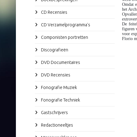
Omdat er
het Arch
CD Recensies
Opvallen
extrover
De feite
CD Verzamelprogramma's
figuren 
voor exp
Componisten portretten
Florio 
Discografieën
DVD Documentaires
DVD Recensies
Fonografie Muziek
Fonografie Techniek
Gastschrijvers
Redactioneeltjes