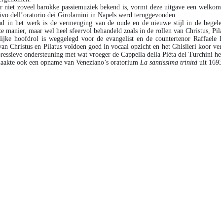
 niet zoveel barokke passiemuziek bekend is, vormt deze uitgave een welkome
ivo dell’oratorio dei Girolamini in Napels werd teruggevonden.
d in het werk is de vermenging van de oude en de nieuwe stijl in de begel
te manier, maar wel heel sfeervol behandeld zoals in de rollen van Christus, Pi
lijke hoofdrol is weggelegd voor de evangelist en de countertenor Raffaele
van Christus en Pilatus voldoen goed in vocaal opzicht en het Ghislieri koor v
ressieve ondersteuning met wat vroeger de Cappella della Pièta del Turchini he
maakte ook een opname van Veneziano’s oratorium
La santissima trinità
uit 169