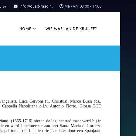
5 87
info@quad-raad.nl
Ma - Vrij 09:00 - 17:00
HOME
WIE WAS JAN DE KRUIJFF?
angelist), Luca Cervoni (t., Christus), Marco Bussi (bs.,
de Cappella Napolitana o.l.v. Antonio Florio. Glossa GCD
ziano (1665-1716) niet in de lagunenstad maar werd hij in
zale en werd kapelmeester aan hret Santa Maria di Lorenzo
kapel totdat die functie drie jaar later door een Spanjaard