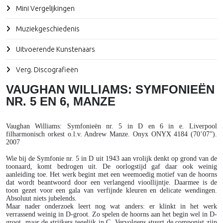
Mini Vergelijkingen
Muziekgeschiedenis
Uitvoerende Kunstenaars
Verg. Discografieën
VAUGHAN WILLIAMS: SYMFONIEËN
NR. 5 EN 6, MANZE
Vaughan Williams
: Symfonieën nr. 5 in D en 6 in e. Liverpool
filharmonisch orkest o.l.v. Andrew Manze. Onyx ONYX 4184 (70’07”).
2007
Wie bij de Symfonie nr. 5 in D uit 1943 aan vrolijk denkt op grond van de
toonaard, komt bedrogen uit. De oorlogstijd gaf daar ook weinig
aanleiding toe. Het werk begint met een weemoedig motief van de hoorns
dat wordt beantwoord door een verlangend vioollijntje. Daarmee is de
toon gezet voor een gala van verfijnde kleuren en delicate wendingen.
Absoluut niets jubelends.
Maar nader onderzoek leert nog wat anders: er klinkt in het werk
verrassend weinig in D-groot. Zo spelen de hoorns aan het begin wel in D-
groot, maar de strijkers tegelijk in C. Vervolgens stuurt de componist zijn