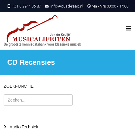
+31 6 2244 35 87
info@quad-raad.nl
Ma - Vrij 09:00 - 17:00
CD Recensies
ZOEKFUNCTIE
Zoeken
Audio Techniek