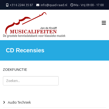
+31 6 2244 35 87
info@quad-raad.nl
Ma - Vrij 09:00 - 17:00
CD Recensies
ZOEKFUNCTIE
Zoeken
Audio Techniek