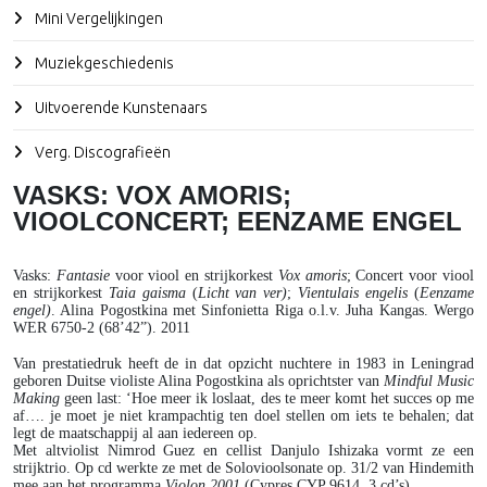
Mini Vergelijkingen
Muziekgeschiedenis
Uitvoerende Kunstenaars
Verg. Discografieën
VASKS: VOX AMORIS;
VIOOLCONCERT; EENZAME ENGEL
Vasks
:
Fantasie
voor viool en strijkorkest
Vox amoris
; Concert voor viool
en strijkorkest
Taia gaisma
(
Licht van ver)
;
Vientulais engelis
(
Eenzame
engel)
. Alina Pogostkina met Sinfonietta Riga o.l.v. Juha Kangas. Wergo
WER 6750-2 (68’42”). 2011
Van prestatiedruk heeft de in dat opzicht nuchtere in 1983 in Leningrad
geboren Duitse violiste Alina Pogostkina als oprichtster van
Mindful Music
Making
geen last: ‘Hoe meer ik loslaat, des te meer komt het succes op me
af…. je moet je niet krampachtig ten doel stellen om iets te behalen; dat
legt de maatschappij al aan iedereen op.
Met altviolist Nimrod Guez en cellist Danjulo Ishizaka vormt ze een
strijktrio. Op cd werkte ze met de Solovioolsonate op. 31/2 van Hindemith
mee aan het programma
Violon 2001
(Cypres CYP 9614, 3 cd’s).