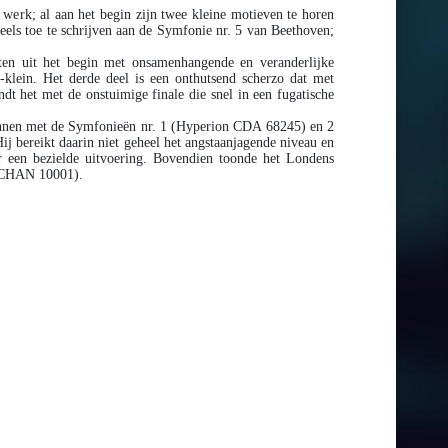
erk; al aan het begin zijn twee kleine motieven te horen
deels toe te schrijven aan de Symfonie nr. 5 van Beethoven;
anten uit het begin met onsamenhangende en veranderlijke
-klein. Het derde deel is een onthutsend scherzo dat met
dt het met de onstuimige finale die snel in een fugatische
gonnen met de Symfonieën nr. 1 (Hyperion CDA 68245) en 2
 bereikt daarin niet geheel het angstaanjagende niveau en
 een bezielde uitvoering. Bovendien toonde het Londens
s CHAN 10001).