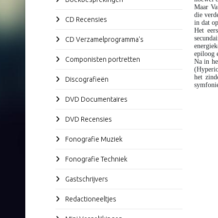
Maar Vau
die verd
CD Recensies
in dat op
Het eers
secundai
CD Verzamelprogramma's
energiek
epiloog 
Componisten portretten
Na in he
(Hyperio
het zin
Discografieën
symfonie
DVD Documentaires
DVD Recensies
Fonografie Muziek
Fonografie Techniek
Gastschrijvers
Redactioneeltjes