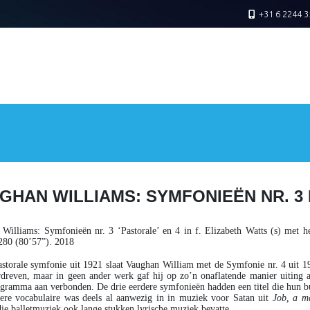
+31 6 2244 3
GHAN WILLIAMS: SYMFONIEËN NR. 3 
 Williams
: Symfonieën nr. 3 ‘Pastorale’ en 4 in f. Elizabeth Watts (s) met
80 (80’57”). 2018
storale symfonie uit 1921 slaat Vaughan William met de Symfonie nr. 4 uit 1
dreven, maar in geen ander werk gaf hij op zo’n onaflatende manier uiting a
gramma aan verbonden. De drie eerdere symfonieën hadden een titel die hun bu
ere vocabulaire was deels al aanwezig in in muziek voor Satan uit
Job, a m
ie balletmuziek ook lange stukken lyrische muziek bevatte.