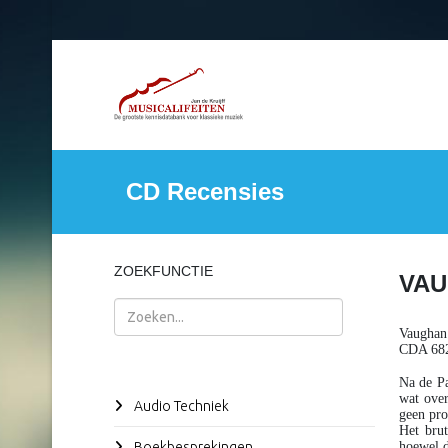
CD Recensies
ZOEKFUNCTIE
VAU
Zoeken
Vaughan
CDA 682
Na de Pa
wat over
Audio Techniek
geen pro
Het brut
Boekbesprekingen
hoewel d