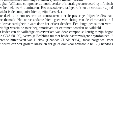
ghan Williams componeerde nooit eerder o’n strak geconstrueerd symfonisch w
er het hele werk domineren. Het obsessievere taalgebruik en de structuur zijn 
zicht is de componist hier op zijn klassiekst.
te deel is in sonatevorm en contrasteert met fe pesterige, bijtende disson
re thema’s. Het norse andante biedt geen verlichting van de chromatiek in f
e kwaadaardigheid dwars door het orkest dendert. Een lange pedaaltoon verbin
eindigt waarin de twee beginmotieven tot extremen worden ontwikkeld.
t kader van de volledige orkestwerken van deze componist keurig te zijn be
n CDA 68190), vervolgt Brabbins nu met beide daaropvolgende symfonieën. Hij
derende hitteniveau van Hickox (Chandos CHAN 9984), maar zorgt wel voor
 orkest een wat grotere klasse en dat geldt ook voor Symfonie nr. 3 (Chando