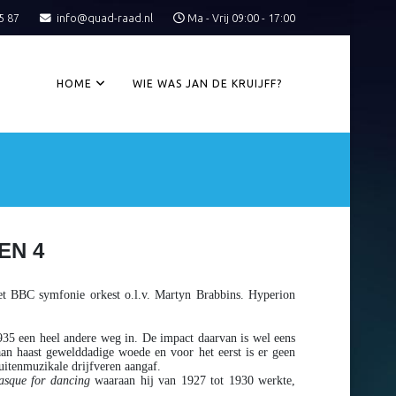
5 87
info@quad-raad.nl
Ma - Vrij 09:00 - 17:00
HOME
WIE WAS JAN DE KRUIJFF?
EN 4
 het BBC symfonie orkest o.l.v. Martyn Brabbins. Hyperion
935 een heel andere weg in. De impact daarvan is wel eens
an haast gewelddadige woede en voor het eerst is er geen
itenmuzikale drijfveren aangaf.
asque for dancing
waaraan hij van 1927 tot 1930 werkte,