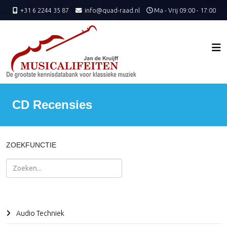
+31 6 2244 35 87
info@quad-raad.nl
Ma - Vrij 09:00 - 17:00
CD Recensies
ZOEKFUNCTIE
Zoeken
Audio Techniek