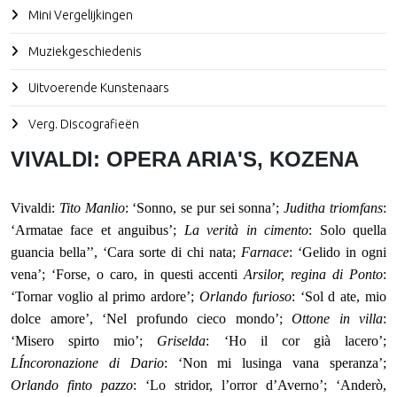
Mini Vergelijkingen
Muziekgeschiedenis
Uitvoerende Kunstenaars
Verg. Discografieën
VIVALDI: OPERA ARIA'S, KOZENA
Vivaldi
:
Tito Manlio
: ‘Sonno, se pur sei sonna’;
Juditha triomfans
:
‘Armatae face et anguibus’;
La verità in cimento
: Solo quella
guancia bella’’, ‘Cara sorte di chi nata;
Farnace
: ‘Gelido in ogni
vena’; ‘Forse, o caro, in questi accenti
Arsilor, regina di Ponto
:
‘Tornar voglio al primo ardore’;
Orlando furioso
: ‘Sol d ate, mio
dolce amore’, ‘Nel profundo cieco mondo’;
Ottone in villa
:
‘Misero spirto mio’;
Griselda
: ‘Ho il cor già lacero’;
LÍncoronazione di Dario
: ‘Non mi lusinga vana speranza’;
Orlando finto pazzo
: ‘Lo stridor, l’orror d’Averno’; ‘Anderò,