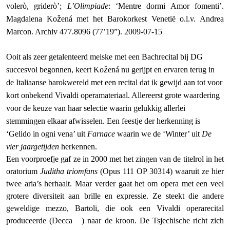
volerò, griderò’;
L’Olimpiade
: ‘Mentre dormi Amor fomenti’.
Magdalena Ko
ž
ená met het Barokorkest Venetië o.l.v. Andrea
Marcon. Archiv 477.8096 (77’19”). 2009-07-15
Ooit als zeer getalenteerd meiske met een Bachrecital bij DG
succesvol begonnen, keert Ko
ž
ená nu gerijpt en ervaren terug in
de Italiaanse barokwereld met een recital dat ik gewijd aan tot voor
kort onbekend Vivaldi operamateriaal. Allereerst grote waardering
voor de keuze van haar selectie waarin gelukkig allerlei
stemmingen elkaar afwisselen. Een feestje der herkenning is
‘Gelido in ogni vena’ uit
Farnace
waarin we de ‘Winter’ uit
De
vier jaargetijden
herkennen.
Een voorproefje gaf ze in 2000 met het zingen van de titelrol in het
oratorium
Juditha triomfans
(Opus 111 OP 30314) waaruit ze hier
twee aria’s herhaalt. Maar verder gaat het om opera met een veel
grotere diversiteit aan brille en expressie. Ze steekt die andere
geweldige mezzo, Bartoli, die ook een Vivaldi operarecital
produceerde (Decca
) naar de kroon. De Tsjechische richt zich