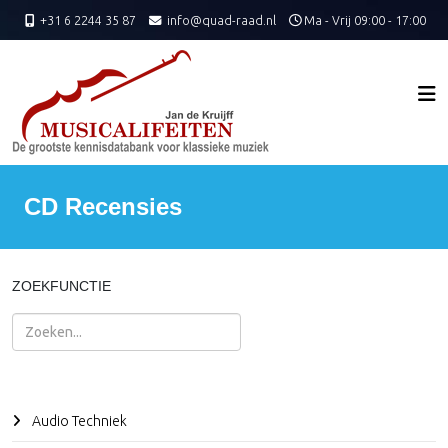
+31 6 2244 35 87
info@quad-raad.nl
Ma - Vrij 09:00 - 17:00
CD Recensies
ZOEKFUNCTIE
Zoeken
Audio Techniek