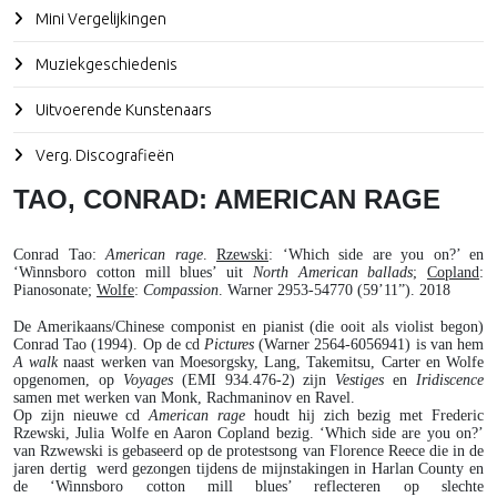
Mini Vergelijkingen
Muziekgeschiedenis
Uitvoerende Kunstenaars
Verg. Discografieën
TAO, CONRAD: AMERICAN RAGE
Conrad Tao
:
American rage
.
Rzewski
: ‘Which side are you on?’ en
‘Winnsboro cotton mill blues’ uit
North American ballads
;
Copland
:
Pianosonate;
Wolfe
:
Compassion
. Warner 2953-54770 (59’11”). 2018
De Amerikaans/Chinese componist en pianist (die ooit als violist begon)
Conrad Tao (1994). Op de cd
Pictures
(Warner 2564-6056941) is van hem
A walk
naast werken van Moesorgsky, Lang, Takemitsu, Carter en Wolfe
opgenomen, op
Voyages
(EMI 934.476-2) zijn
Vestiges
en
Iridiscence
samen met werken van Monk, Rachmaninov en Ravel.
Op zijn nieuwe cd
American rage
houdt hij zich bezig met Frederic
Rzewski, Julia Wolfe en Aaron Copland bezig. ‘Which side are you on?’
van Rzwewski is gebaseerd op de protestsong van Florence Reece die in de
jaren dertig werd gezongen tijdens de mijnstakingen in Harlan County en
de ‘Winnsboro cotton mill blues’ reflecteren op slechte