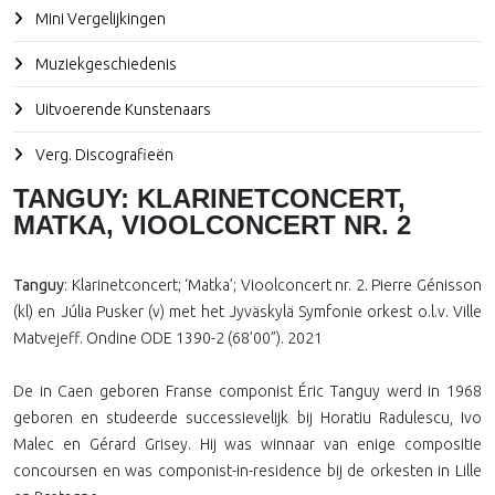
Mini Vergelijkingen
Muziekgeschiedenis
Uitvoerende Kunstenaars
Verg. Discografieën
TANGUY: KLARINETCONCERT,
MATKA, VIOOLCONCERT NR. 2
Tanguy
: Klarinetconcert; ‘Matka’; Vioolconcert nr. 2. Pierre Génisson
(kl) en Júlia Pusker (v) met het Jyväskylä Symfonie orkest o.l.v. Ville
Matvejeff. Ondine ODE 1390-2 (68’00”). 2021
De in Caen geboren Franse componist Éric Tanguy werd in 1968
geboren en studeerde successievelijk bij Horatiu Radulescu, Ivo
Malec en Gérard Grisey. Hij was winnaar van enige compositie
concoursen en was componist-in-residence bij de orkesten in Lille