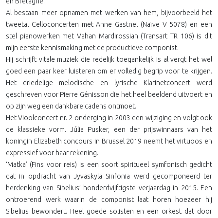
en Bretagne.
Al bestaan meer opnamen met werken van hem, bijvoorbeeld het
tweetal Celloconcerten met Anne Gastnel (Naïve V 5078) en een
stel pianowerken met Vahan Mardirossian (Transart TR 106) is dit
mijn eerste kennismaking met de productieve componist.
Hij schrijft vitale muziek die redelijk toegankelijk is al vergt het wel
goed een paar keer luisteren om er volledig begrip voor te krijgen.
Het driedelige melodische en lyrische Klarinetconcert werd
geschreven voor Pierre Génisson die het heel beeldend uitvoert en
op zijn weg een dankbare cadens ontmoet.
Het Vioolconcert nr. 2 onderging in 2003 een wijziging en volgt ook
de klassieke vorm. Júlia Pusker, een der prijswinnaars van het
koningin Elizabeth concours in Brussel 2019 neemt het virtuoos en
expressief voor haar rekening.
‘Matka’ (Fins voor reis) is een soort spiritueel symfonisch gedicht
dat in opdracht van Jyväskylä Sinfonia werd gecomponeerd ter
herdenking van Sibelius’ honderdvijftigste verjaardag in 2015. Een
ontroerend werk waarin de componist laat horen hoezeer hij
Sibelius bewondert. Heel goede solisten en een orkest dat door