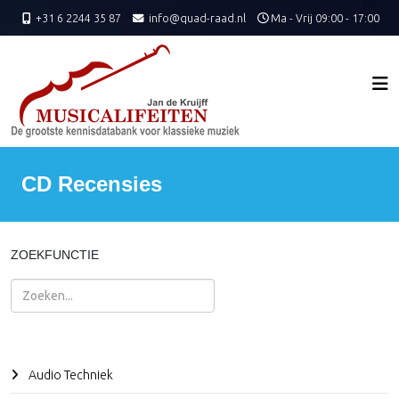
+31 6 2244 35 87
info@quad-raad.nl
Ma - Vrij 09:00 - 17:00
CD Recensies
ZOEKFUNCTIE
Zoeken
Audio Techniek