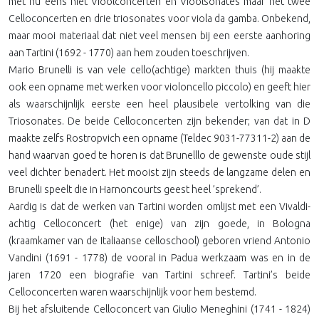
met nu eens niet Vioolconcerten en Vioolsonates maar het twee
Celloconcerten en drie triosonates voor viola da gamba. Onbekend,
maar mooi materiaal dat niet veel mensen bij een eerste aanhoring
aan Tartini (1692 - 1770) aan hem zouden toeschrijven.
Mario Brunelli is van vele cello(achtige) markten thuis (hij maakte
ook een opname met werken voor violoncello piccolo) en geeft hier
als waarschijnlijk eerste een heel plausibele vertolking van die
Triosonates. De beide Celloconcerten zijn bekender; van dat in D
maakte zelfs Rostropvich een opname (Teldec 9031-77311-2) aan de
hand waarvan goed te horen is dat Brunelllo de gewenste oude stijl
veel dichter benadert. Het mooist zijn steeds de langzame delen en
Brunelli speelt die in Harnoncourts geest heel ’sprekend’.
Aardig is dat de werken van Tartini worden omlijst met een Vivaldi-
achtig Celloconcert (het enige) van zijn goede, in Bologna
(kraamkamer van de Italiaanse celloschool) geboren vriend Antonio
Vandini (1691 - 1778) de vooral in Padua werkzaam was en in de
jaren 1720 een biografie van Tartini schreef. Tartini’s beide
Celloconcerten waren waarschijnlijk voor hem bestemd.
Bij het afsluitende Celloconcert van Giulio Meneghini (1741 - 1824)