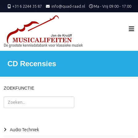
+31 6 2244 35 87
info@quad-raad.nl
Ma - Vrij 09:00 - 17:00
CD Recensies
ZOEKFUNCTIE
Zoeken
Audio Techniek