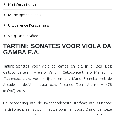
Mini Vergelijkingen
Muziekgeschiedenis
Uitvoerende Kunstenaars
Verg. Discografieën
TARTINI: SONATES VOOR VIOLA DA
GAMBA E.A.
Tartini
: Sonates voor viola da gamba en b.c. in g, Bes, Bes;
Celloconcerten in A en D;
Vandini
: Celloconcert in D;
Meneghini
:
Concertone terzo
voor strijkers en b.c. Mario Brunello met de
Accademia dell’Annunciata o.l.v. Riccardo Doni. Arcana A 478
(83’50”). 2019
De herdenking van de tweehonderdste sterfdag van Giuseppe
Tartini bracht een stroom nieuwe opnamen voort. Daaronder deze