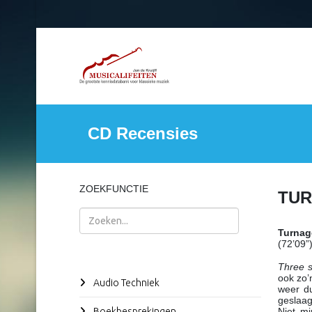
CD Recensies
ZOEKFUNCTIE
TUR
Zoeken
Turnag
(72’09”
Three 
ook zo’
Audio Techniek
weer du
geslaag
Boekbesprekingen
Niet mi