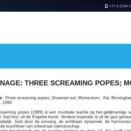
+31 6 2244 3
NAGE: THREE SCREAMING POPES; M
e
:
Three screaming popes
;
Drowned out
;
Momentum
;
Kai
. Birmingha
). 1993
sceaming popes
(1989) is een muzikale reactie op het gelijknamige w
n ‘bad boy’ uit de Engelse kunst. Verdere inspiratie is uit de jazz gehaa
idelijk. Juist door de omvang, de achtbaan dynamiek, de harmonisch
de krachttoer van orkestraal vakmanschap.
nder fascinerend zijn de overige stukken op deze cd.
Kai
geeft een 