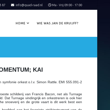
5 87
info@quad-raad.nl
Ma - Vrij 09:00 - 17:00
HOME
WIE WAS JAN DE KRUIJFF?
OMENTUM; KAI
n symfonie orkest o.l.v. Simon Rattle. EMI 555.091-2
oeste schilderij van Francis Bacon, net als Turnage
ld. Dat Turnage vindingrijk en orkestreren is ook hier
e snoeverij en de grote vaart is dit werk best een
hoofdrol aan het favoriete strijkinstrument van de