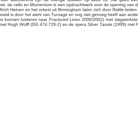
st: de cello en
Momentum
is een opdrachtwerk voor de opening van d
 Ulrich Heinen en het orkest uit Birmingham laten zich door Rattle leiden
oeid is door het werk van Turnage en nog niet genoeg heeft aan ande
s kunnen luisteren naar
Fractured Lines
2000/2002) met slagwerkste
met Hugh Wolff (DG 474.729-2) en de opera
Silver Tassie
(1999) met P