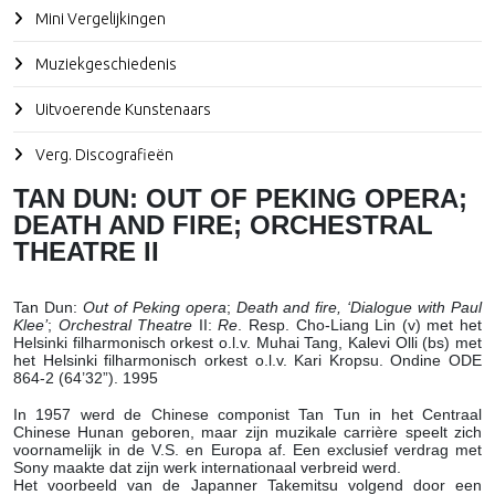
Mini Vergelijkingen
Muziekgeschiedenis
Uitvoerende Kunstenaars
Verg. Discografieën
TAN DUN: OUT OF PEKING OPERA;
DEATH AND FIRE; ORCHESTRAL
THEATRE II
Tan Dun
:
Out of Peking opera
;
Death and fire, ‘Dialogue with Paul
Klee’
;
Orchestral Theatre
II:
Re
. Resp. Cho-Liang Lin (v) met het
Helsinki filharmonisch orkest o.l.v. Muhai Tang, Kalevi Olli (bs) met
het Helsinki filharmonisch orkest o.l.v. Kari Kropsu. Ondine ODE
864-2 (64’32”). 1995
In 1957 werd de Chinese componist Tan Tun in het Centraal
Chinese Hunan geboren, maar zijn muzikale carrière speelt zich
voornamelijk in de V.S. en Europa af. Een exclusief verdrag met
Sony maakte dat zijn werk internationaal verbreid werd.
Het voorbeeld van de Japanner Takemitsu volgend door een