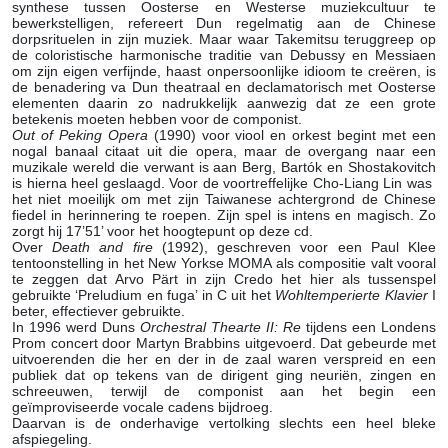
synthese tussen Oosterse en Westerse muziekcultuur te
bewerkstelligen, refereert Dun regelmatig aan de Chinese
dorpsrituelen in zijn muziek. Maar waar Takemitsu teruggreep op
de coloristische harmonische traditie van Debussy en Messiaen
om zijn eigen verfijnde, haast onpersoonlijke idioom te creëren, is
de benadering va Dun theatraal en declamatorisch met Oosterse
elementen daarin zo nadrukkelijk aanwezig dat ze een grote
betekenis moeten hebben voor de componist.
Out of Peking Opera
(1990) voor viool en orkest begint met een
nogal banaal citaat uit die opera, maar de overgang naar een
muzikale wereld die verwant is aan Berg, Bartók en Shostakovitch
is hierna heel geslaagd. Voor de voortreffelijke Cho-Liang Lin was
het niet moeilijk om met zijn Taiwanese achtergrond de Chinese
fiedel in herinnering te roepen. Zijn spel is intens en magisch. Zo
zorgt hij 17’51’ voor het hoogtepunt op deze cd.
Over
Death and fire
(1992), geschreven voor een Paul Klee
tentoonstelling in het New Yorkse MOMA als compositie valt vooral
te zeggen dat Arvo Pärt in zijn Credo het hier als tussenspel
gebruikte ‘Preludium en fuga’ in C uit het
Wohltemperierte Klavier
I
beter, effectiever gebruikte.
In 1996 werd Duns
Orchestral Thearte II: Re
tijdens een Londens
Prom concert door Martyn Brabbins uitgevoerd. Dat gebeurde met
uitvoerenden die her en der in de zaal waren verspreid en een
publiek dat op tekens van de dirigent ging neuriën, zingen en
schreeuwen, terwijl de componist aan het begin een
geïmproviseerde vocale cadens bijdroeg.
Daarvan is de onderhavige vertolking slechts een heel bleke
afspiegeling.