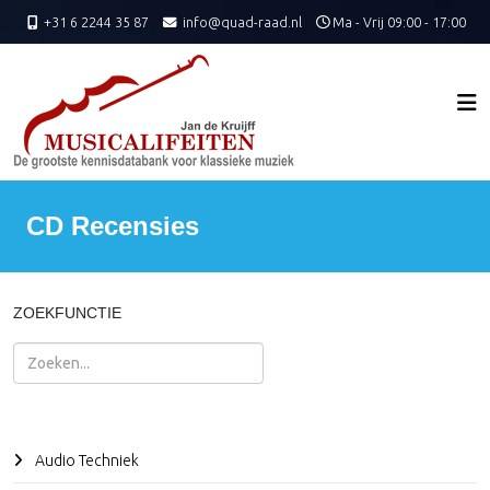
+31 6 2244 35 87
info@quad-raad.nl
Ma - Vrij 09:00 - 17:00
CD Recensies
ZOEKFUNCTIE
Zoeken
Audio Techniek