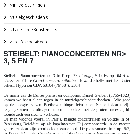
Mini Vergelijkingen
Muziekgeschiedenis
Uitvoerende Kunstenaars
Verg. Discografieën
STEIBELT: PIANOCONCERTEN NR>
3, 5 EN 7
Steibelt
: Pianoconcerten nr. 3 in E op. 33
L’orage
, 5 in Es op. 64
À la
chasse
en 7 in e
Grand concerto militaire
. Howard Shelly met het Ulster
orkest. Hyperion CDA 68104 (79’58”). 2014
De naam van de Duitse pianist en componist Daniel Steibelt (1765-1823)
komen we haast alleen tegen in de muziekgeschiedenisboeken. Wie goed
op de hoogte is van Beethoven biografieën moet Steibelt daarin zijn
tegengekomen als uitdager in een pianoduel met de grotere meester; hij
toonde zich een slechte verliezer.
De man woonde vooral in Parijs, maakte concertreizen en volgde in St.
Petersburg Boieldieu op als kapelmeester. Hij componeerde in de meeste
genres en daar zijn voorbeelden van op cd. De pianosonates in c op. 6/2,
in D op. 82 en de
Grande sonate tirée du concerto Voyage
sur le mont