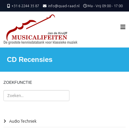
+31 6 2244 35 87
info@quad-raad.nl
Ma - Vrij 09:00 - 17:00
CD Recensies
ZOEKFUNCTIE
Zoeken
Audio Techniek