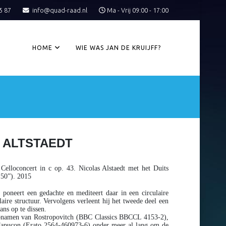
5 87
info@quad-raad.nl
Ma - Vrij 09:00 - 17:00
HOME
WIE WAS JAN DE KRUIJFF?
 ALTSTAEDT
 Celloconcert in c op. 43. Nicolas Alstaedt met het Duits
’50”). 2015
 poneert een gedachte en mediteert daar in een circulaire
aire structuur. Vervolgens verleent hij het tweede deel een
ans op te dissen.
e opnamen van Rostropovitch (BBC Classics BBCCL 4153-2),
Capuçon (Erato 2564-460973-6) onder meer al lang om de