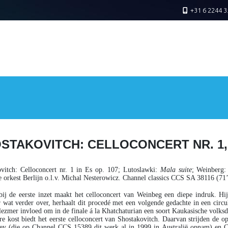
+31 6 2244 3
STAKOVITCH: CELLOCONCERT NR. 1,
vitch
: Celloconcert nr. 1 in Es op. 107;
Lutoslawki
:
Mala suite
;
Weinberg
:
 orkest Berlijn o.l.v. Michal Nesterowicz. Channel classics CCS SA 38116 (71
ij de eerste inzet maakt het celloconcert van Weinbeg een diepe indruk. Hij
r wat verder over, herhaalt dit procedé met een volgende gedachte in een circul
lezmer invloed om in de finale á la Khatchaturian een soort Kaukasische volksd
e kost biedt het eerste celloconcert van Shostakovitch. Daarvan strijden d
ey (die op Channel CCS 15389 dit werk al in 1999 in Australië opnam) en 