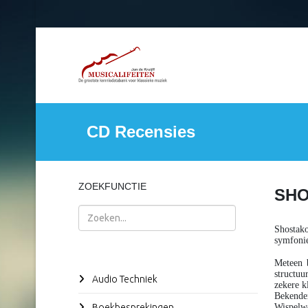
CD Recensies
ZOEKFUNCTIE
SHO
Zoeken
Shostako
symfonie
Meteen b
structuu
Audio Techniek
zekere k
Bekender
Boekbesprekingen
Wispelw