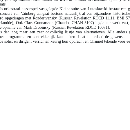
aats.
ls orkestraal tussenspel vastgelegde Kleine suite van Lutoslawski bestaat ee
oconcert van Vainberg aangaat bestond natuurlijk al een bijzondere historis
rd opgedragen met Rozdestvensky (Russian Revelation RDCD 11111, EMI 572.0
elandde), Ook Claes Gunnarsson (Chandos CHAN 5107) legde ner werk vast, s
he opname van Mark Drobinsky (Russian Revelation RDCD 10071).
s dan nog maar een zeer onvolledig lijstje van alternatieven. Alle anders 
en programma zo aantrekkelojk kan maken. Laat inderdaad de gewenste pr
e solist en dirigent verrichten keurig hun opdracht en Channel tekende voor e