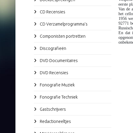
eerste pl
Van de a
CD Recensies
het cell
1956 we
92771 b
CD Verzamelprogramma's
Russisc
En dat i
Componisten portretten
opgenom
onbekend
Discografieën
DVD Documentaires
DVD Recensies
Fonografie Muziek
Fonografie Techniek
Gastschrijvers
Redactioneeltjes