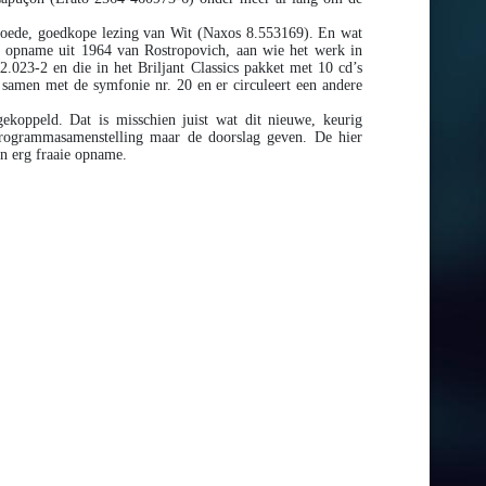
n goede, goedkope lezing van Wit (Naxos 8.553169). En wat
che opname uit 1964 van Rostropovich, aan wie het werk in
23-2 en die in het Briljant Classics pakket met 10 cd’s
amen met de symfonie nr. 20 en er circuleert een andere
gekoppeld. Dat is misschien juist wat dit nieuwe, keurig
ogrammasamenstelling maar de doorslag geven. De hier
en erg fraaie opname.