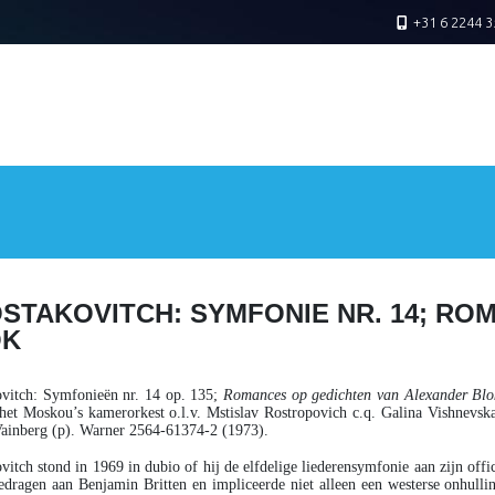
+31 6 2244 3
STAKOVITCH: SYMFONIE NR. 14; RO
OK
vitch
: Symfonieën nr. 14 op. 135;
Romances op gedichten van Alexander Blo
het Moskou’s kamerorkest o.l.v. Mstislav Rostropovich c.q. Galina Vishnevska
ainberg (p). Warner 2564-61374-2 (1973).
vitch stond in 1969 in dubio of hij de elfdelige liederensymfonie aan zijn off
dragen aan Benjamin Britten en impliceerde niet alleen een westerse onhull