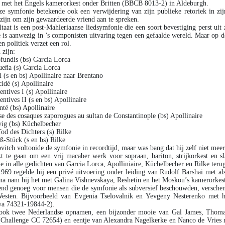
 met het Engels kamerorkest onder Britten (BBCB 8013-2) in Aldeburgh.
e symfonie betekende ook een verwijdering van zijn publieke retoriek in zi
 zijn om zijn gewaardeerde vriend aan te spreken.
ltaat is een post-Mahleriaanse liedsymfonie die een soort bevestiging perst ui
 is aanwezig in ’s componisten uitvaring tegen een gefaalde wereld. Maar op d
en politiek verzet een rol.
 zijn:
fundis (bs) Garcia Lorca
eña (s) Garcia Lorca
i (s en bs) Apollinaire naar Brentano
cidé (s) Apollinaire
entives I (s) Apollinaire
entives II (s en bs) Apollinaire
anté (bs) Apollinaire
e des cosaques zaporogues au sultan de Constantinople (bs) Apollinaire
ig (bs) Küchelbecher
od des Dichters (s) Rilke
ß-Stück (s en bs) Rilke
vitch voltooide de symfonie in recordtijd, maar was bang dat hij zelf niet mee
kt te gaan om een vrij macaber werk voor sopraan, bariton, strijkorkest en 
ie in alle gedichten van Garcia Lorca, Apolliniaire, Küchelbecher en Rilke teru
1969 regelde hij een privé uitvoering onder leiding van Rudolf Barshai met a
rna nam hij het met Galina Vishnevskaya, Reshetin en het Moskou’s kamerorke
nd genoeg voor mensen die de symfonie als subversief beschouwden, verschene
Westen. Bijvoorbeeld van Evgenia Tselovalnik en Yevgeny Nesterenko met he
ya 74321-19844-2).
 ook twee Nederlandse opnamen, een bijzonder mooie van Gal James, Thoma
(Challenge CC 72654) en eentje van Alexandra Nagelkerke en Nanco de Vries m