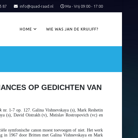
5 87
info@quad-raad.nl
Ma - Vrij 09:00 - 17:00
HOME
WIE WAS JAN DE KRUIJFF?
MANCES OP GEDICHTEN VAN
k
nr. 1-7 op. 127. Galina Vishnevskaya (s), Mark Reshetin
ya (s), David Oistrakh (v), Mstislav Rostropovich (vc) en
iciële symfonische canon moest toevoegen of niet. Het werk
ing in 1967 door Britten met Galina Vishnevskaya en Mark