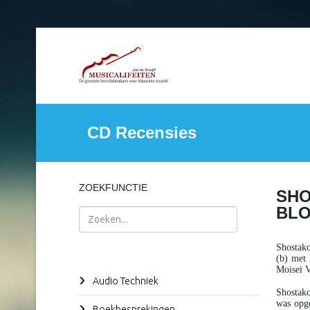
CD Recensies
ZOEKFUNCTIE
SHO
BL
Zoeken
Shostako
(b) met 
Moisei V
Audio Techniek
Shostako
was opge
Boekbesprekingen