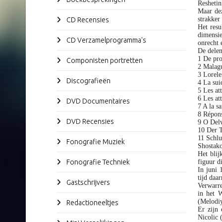
Reshetin
Maar dez
strakker
CD Recensies
Het resu
dimensie
CD Verzamelprogramma's
onrecht 
De delen
1 De pro
Componisten portretten
2 Malagu
3 Lorele
Discografieën
4 La sui
5 Les att
6 Les att
DVD Documentaires
7 A la s
8 Répons
DVD Recensies
9 O Delv
10 Der T
11 Schlu
Fonografie Muziek
Shostako
Het blij
Fonografie Techniek
figuur d
In juni 
tijd daa
Gastschrijvers
Verwarre
in het 
(Melodi
Redactioneeltjes
Er zijn
Nicolic 