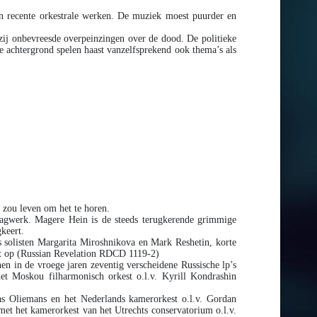
jn recente orkestrale werken. De muziek moest puurder en
t zij onbevreesde overpeinzingen over de dood. De politieke
e achtergrond spelen haast vanzelfsprekend ook thema’s als
r zou leven om het te horen.
slagwerk. Magere Hein is de steeds terugkerende grimmige
gkeert.
ls solisten Margarita Miroshnikova en Mark Reshetin, korte
st op (Russian Revelation RDCD 1119-2)
n in de vroege jaren zeventig verscheidene Russische lp’s
t Moskou filharmonisch orkest o.l.v. Kyrill Kondrashin
s Oliemans en het Nederlands kamerorkest o.l.v. Gordan
et het kamerorkest van het Utrechts conservatorium o.l.v.