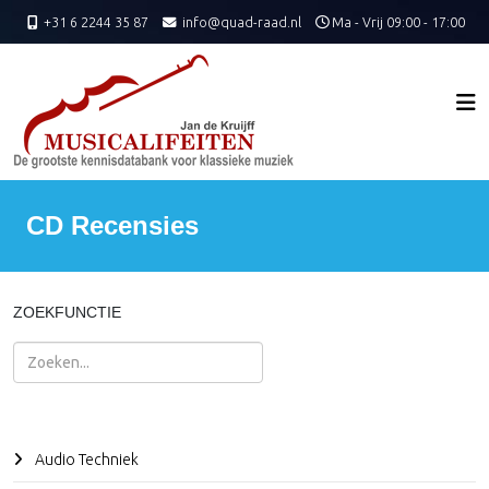
+31 6 2244 35 87
info@quad-raad.nl
Ma - Vrij 09:00 - 17:00
CD Recensies
ZOEKFUNCTIE
Zoeken
Audio Techniek