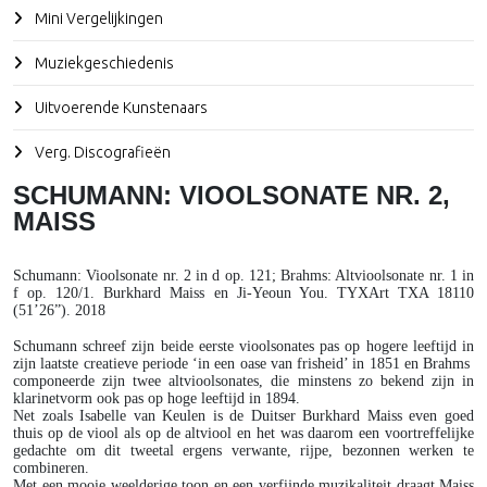
Mini Vergelijkingen
Muziekgeschiedenis
Uitvoerende Kunstenaars
Verg. Discografieën
SCHUMANN: VIOOLSONATE NR. 2,
MAISS
Schumann
: Vioolsonate nr. 2 in d op. 121;
Brahms
: Altvioolsonate nr. 1 in
f op. 120/1. Burkhard Maiss en Ji-Yeoun You. TYXArt TXA 18110
(51’26”). 2018
Schumann schreef zijn beide eerste vioolsonates pas op hogere leeftijd in
zijn laatste creatieve periode ‘in een oase van frisheid’ in 1851 en Brahms
componeerde zijn twee altvioolsonates, die minstens zo bekend zijn in
klarinetvorm ook pas op hoge leeftijd in 1894.
Net zoals Isabelle van Keulen is de Duitser Burkhard Maiss even goed
thuis op de viool als op de altviool en het was daarom een voortreffelijke
gedachte om dit tweetal ergens verwante, rijpe, bezonnen werken te
combineren.
Met een mooie weelderige toon en een verfijnde muzikaliteit draagt Maiss