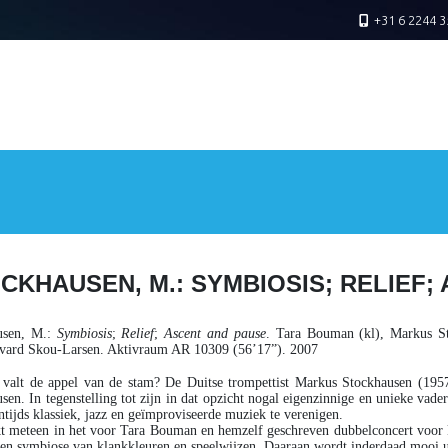
+31 6 2244 3
CKHAUSEN, M.: SYMBIOSIS; RELIEF;
usen, M
.:
Symbiosis
;
Relief
;
Ascent and pause
. Tara Bouman (kl), Markus S
avard Skou-Larsen. Aktivraum AR 10309 (56’17”). 2007
 valt de appel van de stam? De Duitse trompettist Markus Stockhausen (195
sen. In tegenstelling tot zijn in dat opzicht nogal eigenzinnige en unieke va
ntijds klassiek, jazz en geïmproviseerde muziek te verenigen.
kt meteen in het voor Tara Bouman en hemzelf geschreven dubbelconcert voor 
en symbiose van klankkleuren en speelwijzen. Daaraan wordt inderdaad mooi u