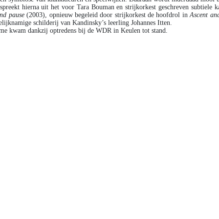
preekt hierna uit het voor Tara Bouman en strijkorkest geschreven subtiele k
and pause
(2003)
,
opnieuw begeleid door strijkorkest de hoofdrol in
Ascent an
gelijknamige schilderij van Kandinsky’s leerling Johannes Itten.
e kwam dankzij optredens bij de WDR in Keulen tot stand.