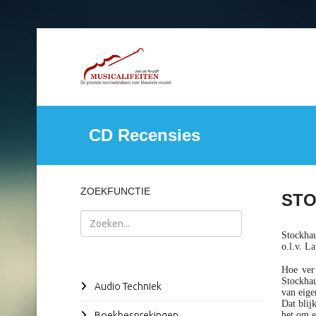
CD Recensies
ZOEKFUNCTIE
STO
Zoeken
Stockha
o.l.v. L
Hoe ver
Stockhau
Audio Techniek
van eige
Dat blij
Boekbesprekingen
het om e