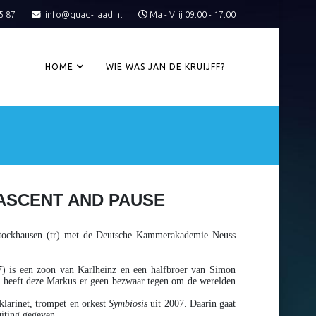
5 87
info@quad-raad.nl
Ma - Vrij 09:00 - 17:00
HOME
WIE WAS JAN DE KRUIJFF?
 ASCENT AND PAUSE
tockhausen (tr) met de Deutsche Kammerakademie Neuss
7) is een zoon van Karlheinz en een halfbroer van Simon
der heeft deze Markus er geen bezwaar tegen om de werelden
klarinet, trompet en orkest
Symbiosis
uit 2007. Daarin gaat
iting gegeven.