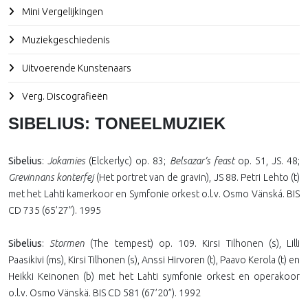
Mini Vergelijkingen
Muziekgeschiedenis
Uitvoerende Kunstenaars
Verg. Discografieën
SIBELIUS: TONEELMUZIEK
Sibelius
:
Jokamies
(Elckerlyc) op. 83;
Belsazar’s feast
op. 51, JS. 48;
Grevinnans konterfej
(Het portret van de gravin), JS 88. Petri Lehto (t)
met het Lahti kamerkoor en Symfonie orkest o.l.v. Osmo Vänská. BIS
CD 735 (65’27”). 1995
Sibelius
:
Stormen
(The tempest) op. 109. Kirsi Tilhonen (s), Lilli
Paasikivi (ms), Kirsi Tilhonen (s), Anssi Hirvoren (t), Paavo Kerola (t) en
Heikki Keinonen (b) met het Lahti symfonie orkest en operakoor
o.l.v. Osmo Vänskä. BIS CD 581 (67’20”). 1992