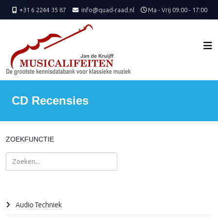
+31 6 2244 35 87
info@quad-raad.nl
Ma - Vrij 09:00 - 17:00
CD Recensies
ZOEKFUNCTIE
Zoeken
Audio Techniek