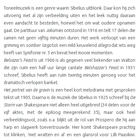
Toneelmuziek is een genre waarin Sibelius uitblonk. Daar kon hij zich
uitvoerig met al zijn verbeelding uiten en het leek nuttig daaraan
even aandacht te besteden, hoewel het om wat oudere opnamen
gaat. De partituur van
Jokamies
ontstond in 1916 en telt 17 delen die
samen net geen vijftig minuten duren. Het werk verloopt van een
grimmig en somber
largo
tot een mild keuvelend
allegro
dat iets weg
heeft van Symfonie nr. 5 en bevat heel mooie momenten.
Belsazar’s Feast
is uit 1906 is als gegeven veel bekender van Walton
die zijn ruim een half uur lange cantate
Belshazzar’s Feast
in 1931
schreef, Sibelius heeft aan ruim twintig minuten genoeg voor het
dramatisch verlopen banket.
Het portret van de gravin
is een heel kort melodrama met gesproken
tekst uit 1905. Daarna is de muziek die Sibelius in 1925 schreef bij
De
Storm
van Shakespeare niet alleen heel uitgebreid (34 delen voor de
vijf aktes, met de epiloog meegerekend 35), maar ook heel
verbeeldingsvol, zoals o.a. blijkt uit de rol van Prospero die hij aan
harp en slagwerk toevertrouwde. Hier komt Shakespeare prachtig
tot klinken, ‘met wratten en al’ en een glansrol voor Lilli Paasikivi.