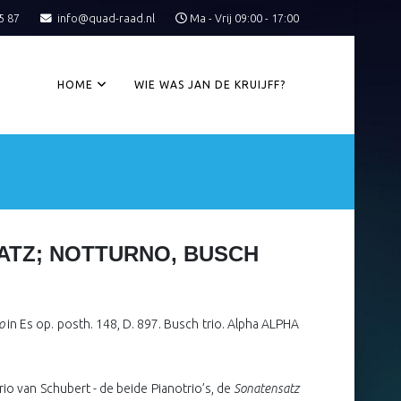
5 87
info@quad-raad.nl
Ma - Vrij 09:00 - 17:00
HOME
WIE WAS JAN DE KRUIJFF?
SATZ; NOTTURNO, BUSCH
no
in Es op. posth. 148, D. 897. Busch trio. Alpha ALPHA
io van Schubert - de beide Pianotrio’s, de
Sonatensatz