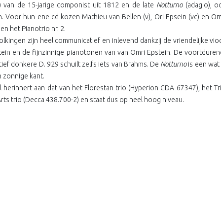
o) van de 15-jarige componist uit 1812 en de late
Notturno
(adagio), o
. Voor hun ene cd kozen Mathieu van Bellen (v), Ori Epsein (vc) en Omr
n het Pianotrio nr. 2.
olkingen zijn heel communicatief en inlevend dankzij de vriendelijke vio
tein en de fijnzinnige pianotonen van van Omri Epstein. De voortdur
atief donkere D. 929 schuilt zelfs iets van Brahms. De
Notturno
is een wat
 zonnige kant.
l herinnert aan dat van het Florestan trio (Hyperion CDA 67347), het
rts trio (Decca 438.700-2) en staat dus op heel hoog niveau.