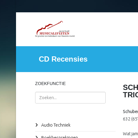
CD Recensies
ZOEKFUNCTIE
SCH
TRI
Zoeken
Schube
632 (65
Audio Techniek
Wat jam
Boekbesprekingen