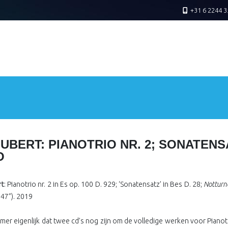
+31 6 2244 3
UBERT: PIANOTRIO NR. 2; SONATEN
O
rt
: Pianotrio nr. 2 in Es op. 100 D. 929; ‘Sonatensatz’ in Bes D. 28;
Nottur
’47”). 2019
mer eigenlijk dat twee cd’s nog zijn om de volledige werken voor Pianotr