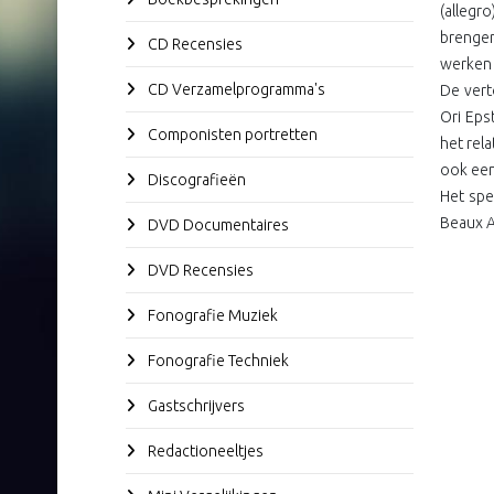
(allegr
brengen
CD Recensies
werken e
CD Verzamelprogramma's
De vert
Ori Eps
Componisten portretten
het rel
ook een
Discografieën
Het spe
Beaux A
DVD Documentaires
DVD Recensies
Fonografie Muziek
Fonografie Techniek
Gastschrijvers
Redactioneeltjes