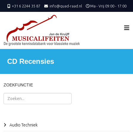
+31 6 2244 35 87
info@quad-raad.nl
Ma - Vrij 09:00 - 17:00
CD Recensies
ZOEKFUNCTIE
Zoeken
Audio Techniek