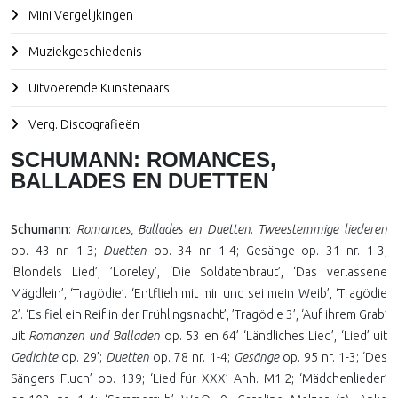
Mini Vergelijkingen
Muziekgeschiedenis
Uitvoerende Kunstenaars
Verg. Discografieën
SCHUMANN: ROMANCES,
BALLADES EN DUETTEN
Schumann
:
Romances, Ballades en Duetten
.
Tweestemmige liederen
op. 43 nr. 1-3;
Duetten
op. 34 nr. 1-4; Gesänge op. 31 nr. 1-3;
‘Blondels Lied’, ’Loreley’, ‘Die Soldatenbraut’, ‘Das verlassene
Mägdlein’, ‘Tragödie’. ‘Entflieh mit mir und sei mein Weib’, ‘Tragödie
2’. ‘Es fiel ein Reif in der Frühlingsnacht’, ’Tragödie 3’, ‘Auf ihrem Grab’
uit
Romanzen und Balladen
op. 53 en 64’ ‘Ländliches Lied’, ‘Lied’ uit
Gedichte
op. 29’;
Duetten
op. 78 nr. 1-4;
Gesänge
op. 95 nr. 1-3; ‘Des
Sängers Fluch’ op. 139; ‘Lied für XXX’ Anh. M1:2; ‘Mädchenlieder’