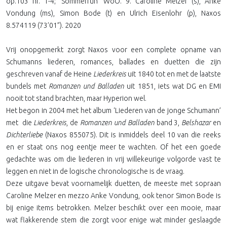
op.103 nr. 1-4; ‘Sommerruh’ WoO. 9. Caroline Melzer (s), Anke
Vondung (ms), Simon Bode (t) en Ulrich Eisenlohr (p), Naxos
8.574119 (73’01”). 2020
Vrij onopgemerkt zorgt Naxos voor een complete opname van
Schumanns liederen, romances, ballades en duetten die zijn
geschreven vanaf de Heine
Liederkreis
uit 1840 tot en met de laatste
bundels met
Romanzen und Balladen
uit 1851, iets wat DG en EMI
nooit tot stand brachten, maar Hyperion wel.
Het begon in 2004 met het album ‘Liederen van de jonge Schumann’
met
die
Liederkreis
, de
Romanzen und Balladen
band 3,
Belshazar
en
Dichterliebe
(Naxos 855075). Dit is inmiddels deel 10 van die reeks
en er staat ons nog eentje meer te wachten. Of het een goede
gedachte was om die liederen in vrij willekeurige volgorde vast te
leggen en niet in de logische chronologische is de vraag.
Deze uitgave bevat voornamelijk duetten, de meeste met sopraan
Caroline Melzer en mezzo Anke Vondung, ook tenor Simon Bode is
bij enige items betrokken. Melzer beschikt over een mooie, maar
wat flakkerende stem die zorgt voor enige wat minder geslaagde