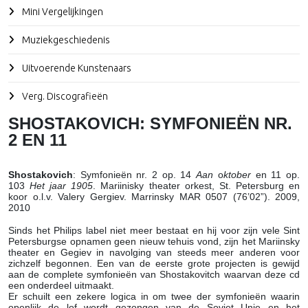
Mini Vergelijkingen
Muziekgeschiedenis
Uitvoerende Kunstenaars
Verg. Discografieën
SHOSTAKOVICH: SYMFONIEËN NR.
2 EN 11
Shostakovich
: Symfonieën nr. 2 op. 14
Aan
o
ktober
en 11 op.
103
Het jaar 1905
. Mariinisky theater orkest, St. Petersburg en
koor o.l.v. Valery Gergiev. Marrinsky MAR 0507 (76’02”). 2009,
2010
Sinds het Philips label niet meer bestaat en hij voor zijn vele Sint
Petersburgse opnamen geen nieuw tehuis vond, zijn het Mariinsky
theater en Gegiev in navolging van steeds meer anderen voor
zichzelf begonnen. Een van de eerste grote projecten is gewijd
aan de complete symfonieën van Shostakovitch waarvan deze cd
een onderdeel uitmaakt.
Er schuilt een zekere logica in om twee der symfonieën waarin
openlijk de lof wordt gezongen van de Sovjet Unie en het