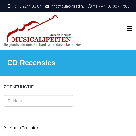
+31 6 2244 35 87
info@quad-raad.nl
Ma - Vrij 09:00 - 17:00
CD Recensies
ZOEKFUNCTIE
Zoeken
Audio Techniek