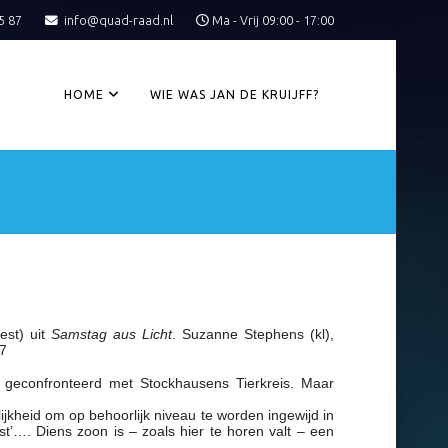
5 87
info@quad-raad.nl
Ma - Vrij 09:00 - 17:00
HOME
WIE WAS JAN DE KRUIJFF?
est) uit
Samstag aus Licht
. Suzanne Stephens (kl),
87
n geconfronteerd met Stockhausens Tierkreis. Maar
jkheid om op behoorlijk niveau te worden ingewijd in
t’…. Diens zoon is – zoals hier te horen valt – een