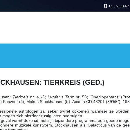
+31 6 2244 3
CKHAUSEN: TIERKREIS (GED.)
ausen
:
Tierkreis
nr. 41/5;
Luzifer’s Tanz
nr. 53; ‘Oberlippentanz’ (Prot
a Pasveer (fl), Makus Stockhausen (tr). Acanta CD 43201 (39’55”). 19
fessionele astrologen zal zeker twijfel opkomen wanneer ze worde
 mogen zich hierdoor rustig laten overtuigen.
r geval vormt deze cd met zijn bijzondere programma een goede mogeli
zondere muzikale kunstvorm. Stockhausen als ‘Galacticus van de gees
ende trompettist.