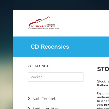
CD Recensies
ZOEKFUNCTIE
STO
Zoeken
Stockh
Kathink
Bij pro
anderen
Audio Techniek
In iede
een bij
Boekbesprekingen
uitstek