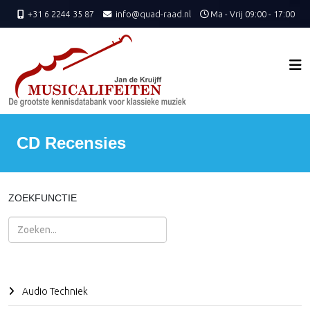
+31 6 2244 35 87
info@quad-raad.nl
Ma - Vrij 09:00 - 17:00
CD Recensies
ZOEKFUNCTIE
Zoeken
Audio Techniek