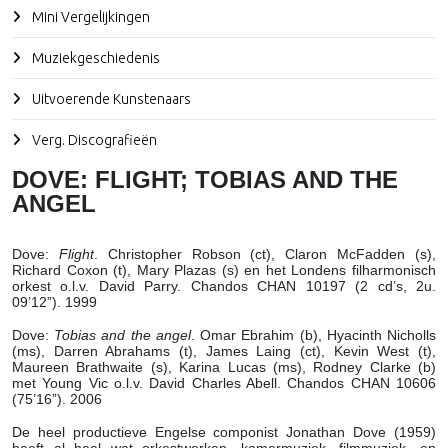
Mini Vergelijkingen
Muziekgeschiedenis
Uitvoerende Kunstenaars
Verg. Discografieën
DOVE: FLIGHT; TOBIAS AND THE
ANGEL
Dove
:
Flight
. Christopher Robson (ct), Claron McFadden (s),
Richard Coxon (t), Mary Plazas (s) en het Londens filharmonisch
orkest o.l.v. David Parry. Chandos CHAN 10197 (2 cd’s, 2u.
09’12”). 1999
Dove
:
Tobias and the angel
. Omar Ebrahim (b), Hyacinth Nicholls
(ms), Darren Abrahams (t), James Laing (ct), Kevin West (t),
Maureen Brathwaite (s), Karina Lucas (ms), Rodney Clarke (b)
met Young Vic o.l.v. David Charles Abell. Chandos CHAN 10606
(75’16”). 2006
De heel productieve Engelse componist Jonathan Dove (1959)