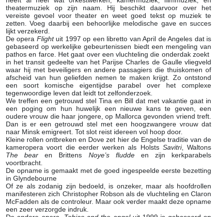
heeft al heel wat orkestwerken, kamermuziek, filmmuziek, en
theatermuziek op zijn naam. Hij beschikt daarvoor over het
vereiste gevoel voor theater en weet goed tekst op muziek te
zetten. Voeg daarbij een behoorlijke melodische gave en succes
lijkt verzekerd.
De opera
Flight
uit 1997 op een libretto van April de Angeles dat is
gebaseerd op werkelijke gebeurtenissen biedt een mengeling van
pathos en farce. Het gaat over een vluchteling die onderdak zoekt
in het transit gedeelte van het Parijse Charles de Gaulle vliegveld
waar hij met beveiligers en andere passagiers die thuiskomen of
afscheid van hun geliefden nemen te maken krijgt. Zo ontstond
een soort komische eigentijdse parabel over het complexe
tegenwoordige leven dat leidt tot zelfonderzoek.
We treffen een getrouwd stel Tina en Bill dat met vakantie gaat in
een poging om hun huwelijk een nieuwe kans te geven, een
oudere vrouw die haar jongere, op Mallorca gevonden vriend treft.
Dan is er een getrouwd stel met een hoogzwangere vrouw dat
naar Minsk emigreert. Tot slot reist idereen vol hoop door.
Kleine rollen ontbreken en Dove zet hier de Engelse traditie van de
kameropera voort die eerder werken als Holsts
Savitri
, Waltons
The bear
en Brittens
Noye’s fludde
en zijn kerkparabels
voortbracht.
De opname is gemaakt met de goed ingespeelde eerste bezetting
in Glyndebourne
Of ze als zodanig zijn bedoeld, is onzeker, maar als hoofdrollen
manifesteren zich Christopher Robson als de vluchteling en Claron
McFadden als de controleur. Maar ook verder maakt deze opname
een zeer verzorgde indruk.