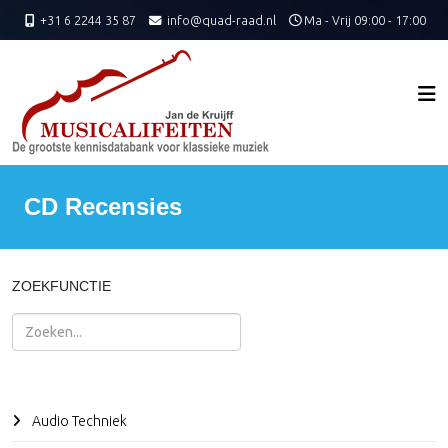
+31 6 2244 35 87
info@quad-raad.nl
Ma - Vrij 09:00 - 17:00
CD Recensies
ZOEKFUNCTIE
Zoeken
Audio Techniek