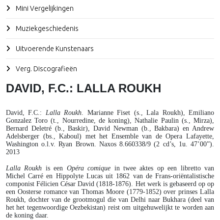
Mini Vergelijkingen
Muziekgeschiedenis
Uitvoerende Kunstenaars
Verg. Discografieën
DAVID, F.C.: LALLA ROUKH
David, F.C.
:
Lalla Roukh
. Marianne Fiset (s., Lala Roukh), Emiliano
Gonzalez Toro (t., Nourredine, de koning), Nathalie Paulin (s., Mirza),
Bernard Deletré (b., Baskir), David Newman (b., Bakbara) en Andrew
Adelsberger (bs., Kaboul) met het Ensemble van de Opera Lafayette,
Washington o.l.v. Ryan Brown. Naxos 8.660338/9 (2 cd’s, 1u. 47’00”).
2013
Lalla Roukh
is een
Opéra comique
in twee aktes op een libretto van
Michel Carré en Hippolyte Lucas uit 1862 van de Frans-oriëntalistische
componist Félicien César David (1818-1876). Het werk is gebaseerd op op
een Oosterse romance van Thomas Moore (1779-1852) over prinses Lalla
Roukh, dochter van de grootmogul die van Delhi naar Bukhara (deel van
het het tegenwoordige Oezbekistan) reist om uitgehuwelijkt te worden aan
de koning daar.