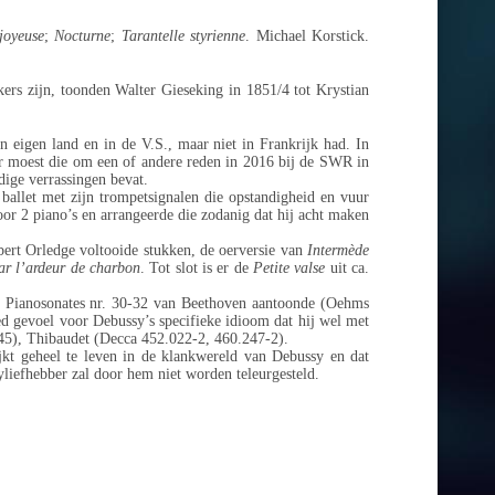
 joyeuse
;
Nocturne
;
Tarantelle styrienne
. Michael Korstick.
lkers zijn, toonden Walter Gieseking in 1851/4 tot Krystian
n eigen land en in de V.S., maar niet in Frankrijk had. In
r moest die om een of andere reden in 2016 bij de SWR in
rdige verrassingen bevat.
 ballet met zijn trompetsignalen die opstandigheid en vuur
oor 2 piano’s en arrangeerde die zodanig dat hij acht maken
ert Orledge voltooide stukken, de oerversie van
Intermède
par l’ardeur de charbon
. Tot slot is er de
Petite valse
uit ca.
 de Pianosonates nr. 30-32 van Beethoven aantoonde (Oehms
ed gevoel voor Debussy’s specifieke idioom dat hij wel met
45), Thibaudet (Decca 452.022-2, 460.247-2).
lijkt geheel te leven in de klankwereld van Debussy en dat
yliefhebber zal door hem niet worden teleurgesteld.