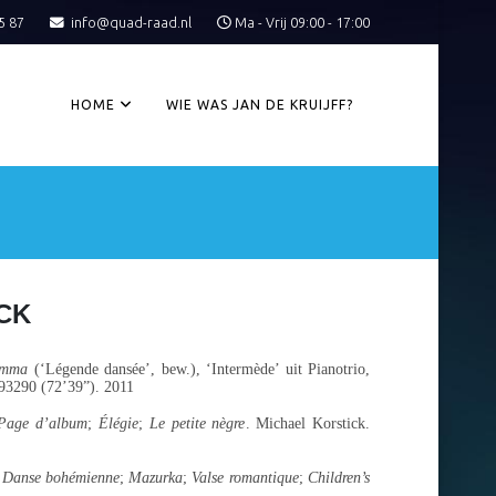
5 87
info@quad-raad.nl
Ma - Vrij 09:00 - 17:00
HOME
WIE WAS JAN DE KRUIJFF?
CK
amma
(‘Légende dansée’, bew.), ‘Intermède’ uit Pianotrio,
 93290 (72’39”). 2011
Page d’album
;
Élégie
;
Le petite nègre
. Michael Korstick.
;
Danse bohémienne
;
Mazurka
;
Valse romantique
;
Children’s