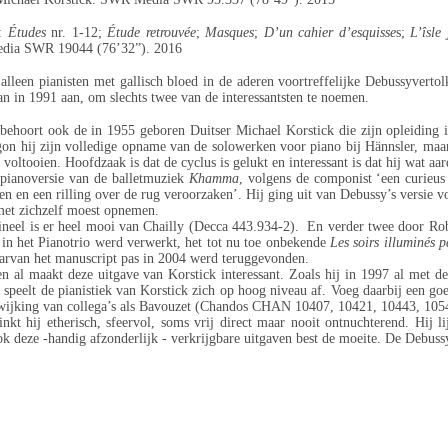
:
Études
nr. 1-12;
Étude retrouvée
;
Masques
;
D’un cahier d’esquisse
s;
L’îsle
ia SWR 19044 (76’32”). 2016
 alleen pianisten met gallisch bloed in de aderen voortreffelijke Debussyverto
 in 1991 aan, om slechts twee van de interessantsten te noemen.
behoort ook de in 1955 geboren Duitser Michael Korstick die zijn opleiding i
on hij zijn volledige opname van de solowerken voor piano bij Hännsler, maa
t voltooien. Hoofdzaak is dat de cyclus is gelukt en interessant is dat hij wat aa
pianoversie van de balletmuziek
Khamma
, volgens de componist ‘een curieus
en en een rilling over de rug veroorzaken’. Hij ging uit van Debussy’s versie v
met zichzelf moest opnemen.
ineel is er heel mooi van Chailly (Decca 443.934-2). En verder twee door Rob
r in het Pianotrio werd verwerkt, het tot nu toe onbekende
Les soirs illuminés 
rvan het manuscript pas in 2004 werd teruggevonden.
en al maakt deze uitgave van Korstick interessant. Zoals hij in 1997 al met
speelt de pianistiek van Korstick zich op hoog niveau af. Voeg daarbij een go
wijking van collega’s als Bavouzet (Chandos CHAN 10407, 10421, 10443, 105
nkt hij etherisch, sfeervol, soms vrij direct maar nooit ontnuchterend. Hij 
k deze -handig afzonderlijk - verkrijgbare uitgaven best de moeite. De Debuss