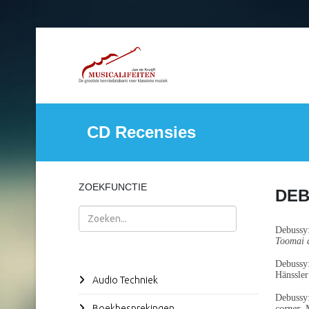
CD Recensies
ZOEKFUNCTIE
DEB
Zoeken
Debussy
Toomai d
Debussy
Hänssle
Audio Techniek
Debussy
Boekbesprekingen
corner
. 