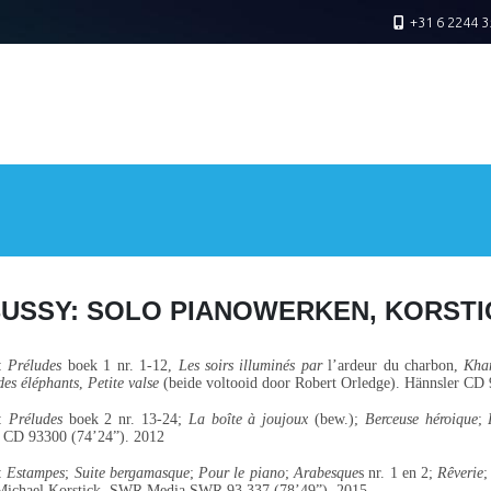
+31 6 2244 3
USSY: SOLO PIANOWERKEN, KORSTI
:
Préludes
boek 1 nr. 1-12,
Les soirs illuminés par
l’ardeur du charbon,
Kh
es éléphants
,
Petite valse
(beide voltooid door Robert Orledge). Hännsler CD
:
Préludes
boek 2 nr. 13-24;
La boîte à joujoux
(bew.);
Berceuse héroique
;
r CD 93300 (74’24”). 2012
:
Estampes
;
Suite bergamasque
;
Pour le piano
;
Arabesque
s nr. 1 en 2;
Rêverie
Michael Korstick. SWR Media SWR 93.337 (78’49”). 2015