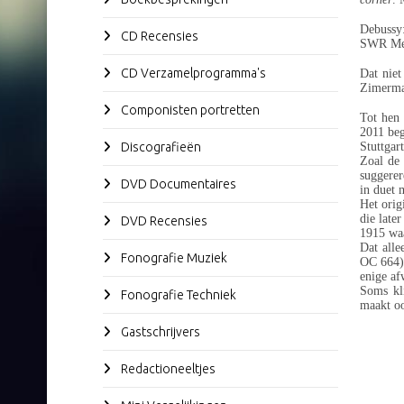
Debussy
CD Recensies
SWR Med
CD Verzamelprogramma's
Dat niet
Zimerman
Componisten portretten
Tot hen 
2011 beg
Discografieën
Stuttgar
Zoal de 
suggerer
DVD Documentaires
in duet 
Het orig
die late
DVD Recensies
1915 waa
Dat alle
Fonografie Muziek
OC 664) 
enige af
Soms kli
Fonografie Techniek
maakt oo
Gastschrijvers
Redactioneeltjes