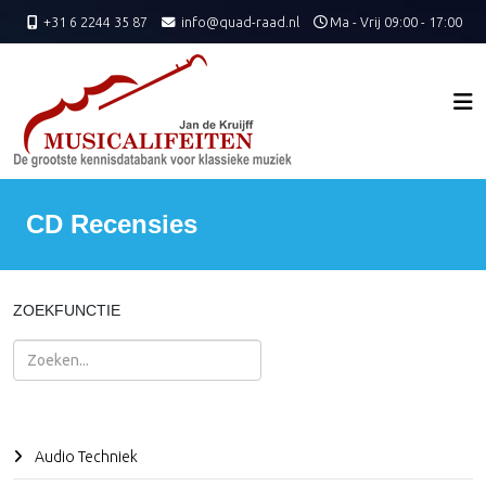
+31 6 2244 35 87
info@quad-raad.nl
Ma - Vrij 09:00 - 17:00
CD Recensies
ZOEKFUNCTIE
Zoeken
Audio Techniek