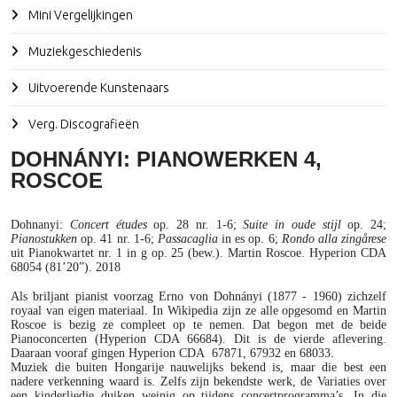
Mini Vergelijkingen
Muziekgeschiedenis
Uitvoerende Kunstenaars
Verg. Discografieën
DOHNÁNYI: PIANOWERKEN 4,
ROSCOE
Dohnanyi
:
Concert études
op. 28 nr. 1-6;
Suite in oude stijl
op. 24;
Pianostukken
op. 41 nr. 1-6;
Passacaglia
in es op. 6;
Rondo alla zingårese
uit Pianokwartet nr. 1 in g op. 25 (bew.). Martin Roscoe. Hyperion CDA
68054 (81’20”). 2018
Als briljant pianist voorzag Erno von Dohnányi (1877 - 1960) zichzelf
royaal van eigen materiaal. In Wikipedia zijn ze alle opgesomd en Martin
Roscoe is bezig ze compleet op te nemen. Dat begon met de beide
Pianoconcerten (Hyperion CDA 66684). Dit is de vierde aflevering.
Daaraan vooraf gingen Hyperion CDA 67871, 67932 en 68033.
Muziek die buiten Hongarije nauwelijks bekend is, maar die best een
nadere verkenning waard is. Zelfs zijn bekendste werk, de Variaties over
een kinderliedje duiken weinig op tijdens concertprogramma’s. In die