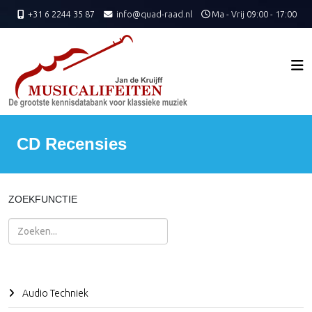
+31 6 2244 35 87
info@quad-raad.nl
Ma - Vrij 09:00 - 17:00
CD Recensies
ZOEKFUNCTIE
Zoeken
Audio Techniek