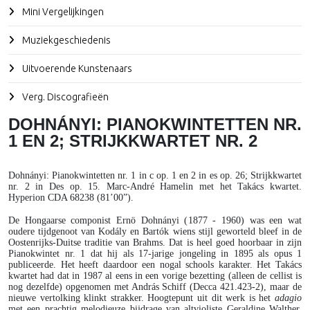
Mini Vergelijkingen
Muziekgeschiedenis
Uitvoerende Kunstenaars
Verg. Discografieën
DOHNÁNYI: PIANOKWINTETTEN NR.
1 EN 2; STRIJKKWARTET NR. 2
Dohnányi
: Pianokwintetten nr. 1 in c op. 1 en 2 in es op. 26; Strijkkwartet
nr. 2 in Des op. 15. Marc-André Hamelin met het Takács kwartet.
Hyperion CDA 68238 (81’00”).
De Hongaarse componist Ernö Dohnányi (1877 - 1960) was een wat
oudere tijdgenoot van Kodály en Bartók wiens stijl geworteld bleef in de
Oostenrijks-Duitse traditie van Brahms. Dat is heel goed hoorbaar in zijn
Pianokwintet nr. 1 dat hij als 17-jarige jongeling in 1895 als opus 1
publiceerde. Het heeft daardoor een nogal schools karakter. Het Takács
kwartet had dat in 1987 al eens in een vorige bezetting (alleen de cellist is
nog dezelfde) opgenomen met András Schiff (Decca 421.423-2), maar de
nieuwe vertolking klinkt strakker. Hoogtepunt uit dit werk is het
adagio
met een prachtig melodieuze bijdrage van altvioliste Geraldine Walther.