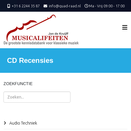
+31 6 2244 35 87
info@quad-raad.nl
Ma - Vrij 09:00 - 17:00
CD Recensies
ZOEKFUNCTIE
Zoeken
Audio Techniek