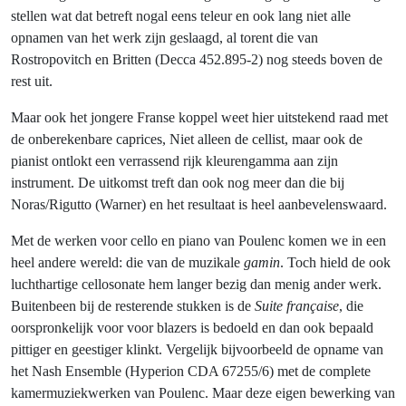
stellen wat dat betreft nogal eens teleur en ook lang niet alle
opnamen van het werk zijn geslaagd, al torent die van
Rostropovitch en Britten (Decca 452.895-2) nog steeds boven de
rest uit.
Maar ook het jongere Franse koppel weet hier uitstekend raad met
de onberekenbare caprices, Niet alleen de cellist, maar ook de
pianist ontlokt een verrassend rijk kleurengamma aan zijn
instrument. De uitkomst treft dan ook nog meer dan die bij
Noras/Rigutto (Warner) en het resultaat is heel aanbevelenswaard.
Met de werken voor cello en piano van Poulenc komen we in een
heel andere wereld: die van de muzikale
gamin
. Toch hield de ook
luchthartige cellosonate hem langer bezig dan menig ander werk.
Buitenbeen bij de resterende stukken is de
Suite française
, die
oorspronkelijk voor voor blazers is bedoeld en dan ook bepaald
pittiger en geestiger klinkt. Vergelijk bijvoorbeeld de opname van
het Nash Ensemble (Hyperion CDA 67255/6) met de complete
kamermuziekwerken van Poulenc. Maar deze eigen bewerking van