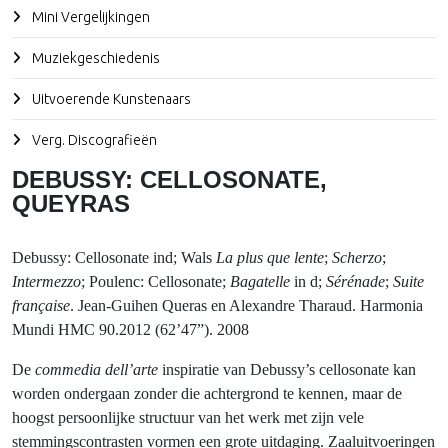
Mini Vergelijkingen
Muziekgeschiedenis
Uitvoerende Kunstenaars
Verg. Discografieën
DEBUSSY: CELLOSONATE,
QUEYRAS
Debussy
: Cellosonate ind; Wals
La plus que lente
;
Scherzo
;
Intermezzo
;
Poulenc
: Cellosonate;
Bagatelle
in d;
Sérénade
;
Suite
française
. Jean-Guihen Queras en Alexandre Tharaud. Harmonia
Mundi HMC 90.2012 (62’47”). 2008
De
commedia dell’arte
inspiratie van Debussy’s cellosonate kan
worden ondergaan zonder die achtergrond te kennen, maar de
hoogst persoonlijke structuur van het werk met zijn vele
stemmingscontrasten vormen een grote uitdaging. Zaaluitvoeringen