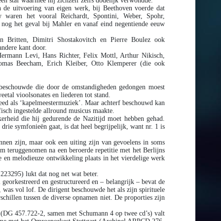
een staf waarmee hij zichzelf zelfs dodelijk verwondde.
 de uitvoering van eigen werk, bij Beethoven voerde dat
w waren het vooral Reichardt, Spontini, Weber, Spohr,
nog het geval bij Mahler en vanaf eind negentiende eeuw
n Britten, Dimitri Shostakovitch en Pierre Boulez ook
andere kant door.
rmann Levi, Hans Richter, Felix Mottl, Arthur Nikisch,
omas Beecham, Erich Kleiber, Otto Klemperer (die ook
t beschouwde die door de omstandigheden gedongen moest
etal vioolsonates en liederen tot stand.
fdeed als ‘kapelmeestermuziek’. Maar achterf beschouwd kan
ofisch ingestelde allround musicus maakte.
kerheid die hij gedurende de Nazitijd moet hebben gehad.
ie symfonieën gaat, is dat heel begrijpelijk, want nr. 1 is
nen zijn, maar ook een uiting zijn van gevoelens in soms
m teruggenomen na een beroerde repetitie met het Berlijns
e en melodieuze ontwikkeling plaats in het vierdelige werk
223295) lukt dat nog net wat beter.
 georkestreerd en gestructureerd en – belangrijk – bevat de
, was vol lof. De dirigent beschouwde het als zijn spirituele
schillen tussen de diverse opnamen niet. De proporties zijn
50 (DG 457.722-2, samen met Schumann 4 op twee cd’s) valt