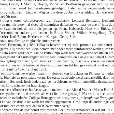
erhaal van Lully die het orkest niet vanachter het klavecimbel leidde, maar met 
asse, Graun, J. Stamitz, Haydn, Mozart en Beethoven gave ook richting aan
e hij dover werd tot desastreuze gevolgen. Later in de negentiende eeu
ohn, Schumann, Liszt en Wagner die deze dubbelrol vervulden. Dat was ook 
ard Strauss.
wintigste eeuw combineerden Igor Stravinsky, Leonard Bernstein, Benjami
en met dirigeren, al sloeg bij sommigen de balans wel naar de ene of juist de 
en kwamen ook de echte dirigenten op: Franz Habeneck, Hans von Bülow, He
Toscanini en andere grootheden als Bruno Walter, Willem Mengelberg, Th
rde), Karl Böhm, Herbert von Karajan, Georg Solti.
grove, onvolledige en globale situatieschets.
helm Furtwängler (1886-1954) is bekend dat hij zich primair als componis
igeren. Hij bracht een klein oeuvre met onder meer symfonische werken, een twe
t hem zeker geïrriteerd dan de kritiek zijn werk niet naar waarde schatte en a
astgesteld dat Furtwängler als dirigent, componist en essayist een ietwat filos
iek getuigt van een groot bewustzijn van traditie, maar ook van enige onze
ver cultuur en de toekomst daarvan zullen hem hebben gekweld. Als het om de dr
 nr. 2 uit 1945 en nr. 3 uit 1953.
 om omvangrijke werken waarin invloeden van Bruckner en Pfitzner te herken
, bitonale en polytonale vorm. De eerste symfonie werd aanvankelijk door he
nisch. Het werk heeft inderdaad een probleem: er vindt nauwelijks thematisch
 het korte
scherzo
het best slaagde.
robeert Albrecht er het beste van te maken, maar Alfred Walter (Marco Polo 8.
rie symfonieën is de tweede als werk het beste geslaagd. Het werk is heel mooi
oeiende melodieën. Collega Honegger, net bezig met zijn
Symphonie liturgique
t en van de drie is dit werk het meest opgenomen. Groot zijn de onderlinge ver
ot met een eerste deel dat zo’n 24 minuten vergt.
e opname van de componist zelf met het Berlijns filharmonisch orkest uit 19