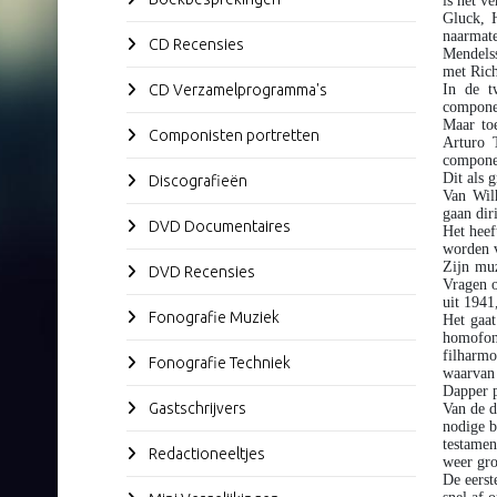
is het v
Gluck, H
naarmat
CD Recensies
Mendelss
met Rich
CD Verzamelprogramma's
In de t
componer
Maar to
Componisten portretten
Arturo 
componee
Dit als 
Discografieën
Van Wil
gaan dir
DVD Documentaires
Het heef
worden v
Zijn muz
DVD Recensies
Vragen o
uit 1941,
Fonografie Muziek
Het gaat
homofone
filharmo
Fonografie Techniek
waarvan
Dapper p
Gastschrijvers
Van de d
nodige b
testamen
Redactioneeltjes
weer gro
De eerst