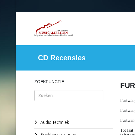
CD Recensies
ZOEKFUNCTIE
FUR
Zoeken
Furtwän
Furtwän
Furtwän
Audio Techniek
Tot laat
Boekbesprekingen