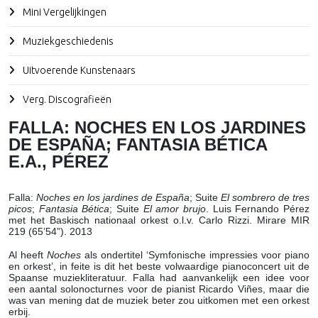
Mini Vergelijkingen
Muziekgeschiedenis
Uitvoerende Kunstenaars
Verg. Discografieën
FALLA: NOCHES EN LOS JARDINES
DE ESPAÑA; FANTASIA BÉTICA
E.A., PÉREZ
Falla
:
Noches en los jardines de España
; Suite
El sombrero de
tres
picos
;
Fantasia Bética
; Suite
El amor brujo
. Luis Fernando Pérez
met het Baskisch nationaal orkest o.l.v. Carlo Rizzi. Mirare MIR
219 (65’54”). 2013
Al heeft
Noches
als ondertitel ‘Symfonische impressies voor piano
en orkest’, in feite is dit het beste volwaardige pianoconcert uit de
Spaanse muziekliteratuur. Falla had aanvankelijk een idee voor
een aantal solonocturnes voor de pianist Ricardo Viñes, maar die
was van mening dat de muziek beter zou uitkomen met een orkest
erbij.