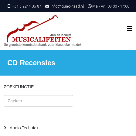
+31 6 2244 35 87
info@quad-raad.nl
Ma - Vrij 09:00 - 17:00
CD Recensies
ZOEKFUNCTIE
Zoeken
Audio Techniek