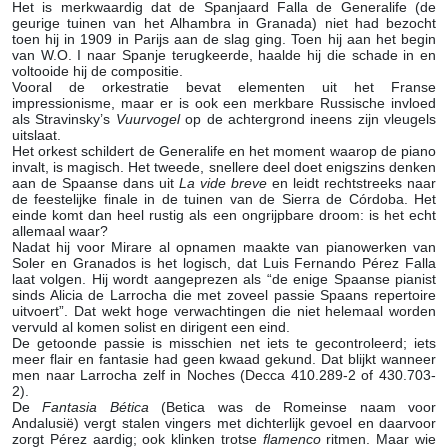
Het is merkwaardig dat de Spanjaard Falla de Generalife (de
geurige tuinen van het Alhambra in Granada) niet had bezocht
toen hij in 1909 in Parijs aan de slag ging. Toen hij aan het begin
van W.O. I naar Spanje terugkeerde, haalde hij die schade in en
voltooide hij de compositie.
Vooral de orkestratie bevat elementen uit het Franse
impressionisme, maar er is ook een merkbare Russische invloed
als Stravinsky’s
Vuurvogel
op de achtergrond ineens zijn vleugels
uitslaat.
Het orkest schildert de Generalife en het moment waarop de piano
invalt, is magisch. Het tweede, snellere deel doet enigszins denken
aan de Spaanse dans uit
La vide breve
en leidt rechtstreeks naar
de feestelijke finale in de tuinen van de Sierra de Córdoba. Het
einde komt dan heel rustig als een ongrijpbare droom: is het echt
allemaal waar?
Nadat hij voor Mirare al opnamen maakte van pianowerken van
Soler en Granados is het logisch, dat Luis Fernando Pérez Falla
laat volgen. Hij wordt aangeprezen als “de enige Spaanse pianist
sinds Alicia de Larrocha die met zoveel passie Spaans repertoire
uitvoert”. Dat wekt hoge verwachtingen die niet helemaal worden
vervuld al komen solist en dirigent een eind.
De getoonde passie is misschien net iets te gecontroleerd; iets
meer flair en fantasie had geen kwaad gekund. Dat blijkt wanneer
men naar Larrocha zelf in Noches (Decca 410.289-2 of 430.703-
2).
De
Fantasia Bética
(Betica was de Romeinse naam voor
Andalusië) vergt stalen vingers met dichterlijk gevoel en daarvoor
zorgt Pérez aardig; ook klinken trotse
flamenco
ritmen. Maar wie