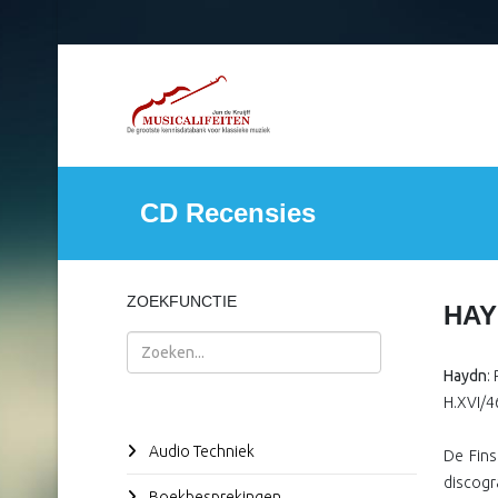
CD Recensies
ZOEKFUNCTIE
HAYD
Zoeken
Haydn
:
H.XVI/46
Audio Techniek
De Fins
discogr
Boekbesprekingen