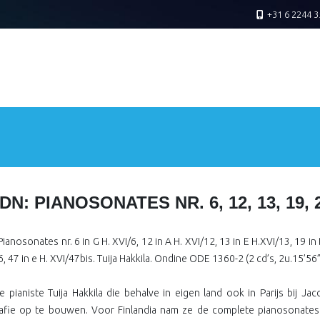
+31 6 2244 3
N: PIANOSONATES NR. 6, 12, 13, 19, 2
 Pianosonates nr. 6 in G H. XVI/6, 12 in A H. XVI/12, 13 in E H.XVI/13, 19 in
, 47 in e H. XVI/47bis. Tuija Hakkila. Ondine ODE 1360-2 (2 cd’s, 2u.15’56
e pianiste Tuija Hakkila die behalve in eigen land ook in Parijs bij 
afie op te bouwen. Voor Finlandia nam ze de complete pianosonates