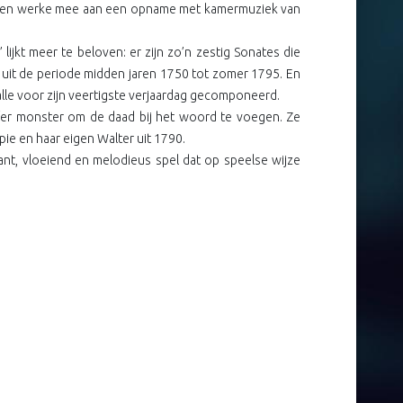
op en werke mee aan een opname met kamermuziek van
 lijkt meer te beloven: er zijn zo’n zestig Sonates die
 uit de periode midden jaren 1750 tot zomer 1795. En
 alle voor zijn veertigste verjaardag gecomponeerd.
fer monster om de daad bij het woord te voegen. Ze
ie en haar eigen Walter uit 1790.
ljant, vloeiend en melodieus spel dat op speelse wijze