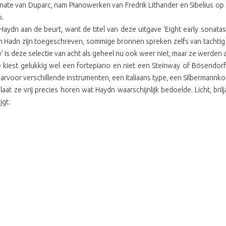
nate van Duparc, nam Pianowerken van Fredrik Lithander en Sibelius 
o.
 Haydn aan de beurt, want de titel van deze uitgave ‘Eight early sonatas’
n Hadn zijn toegeschreven, sommige bronnen spreken zelfs van tachtig
ly’ is deze selectie van acht als geheel nu ook weer niet, maar ze werden
 kiest gelukkig wel een fortepiano en niet een Steinway of Bösendor
arvoor verschillende instrumenten, een Italiaans type, een Silbermannkop
laat ze vrij precies horen wat Haydn waarschijnlijk bedoelde. Licht, bri
jgt.