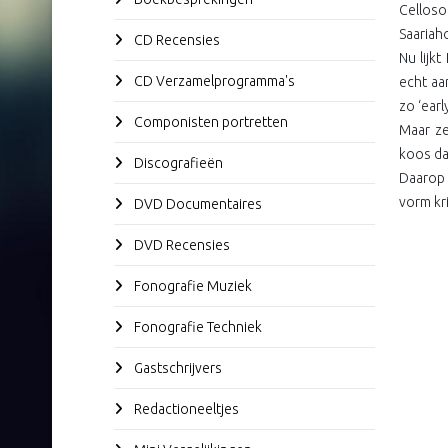
Celloso
Saariah
CD Recensies
Nu lijkt
CD Verzamelprogramma's
echt aa
zo ‘ear
Componisten portretten
Maar ze
koos da
Discografieën
Daarop 
vorm kri
DVD Documentaires
DVD Recensies
Fonografie Muziek
Fonografie Techniek
Gastschrijvers
Redactioneeltjes