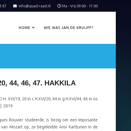
5 87
info@quad-raad.nl
Ma - Vrij 09:00 - 17:00
HOME
WIE WAS JAN DE KRUIJFF?
0, 44, 46, 47. HAKKILA
 D H. XVI/19, 20 in c H.XVI/20, 44 in g H.XVI/44, 46 in As
”). 2019
Jacques Rouvier studeerde, is bezig om een imposante
 van Mozart op, ze begeleidde Ansi Karttunen in de