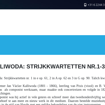
+31 6 2244 3
LIWODA: STRIJKKWARTETTEN NR.1-3
da
: Strijkkwartetten nr. 1 in e op. 61, 2 in A op. 62 en 3 in G op. 90. Talich 
er Jan Václav Kalliwoda (1801 - 1866), leerling van Pixis (viool) en B. We
s als componist werkzaam, maar maakte ook concertreizen en volgde in 1821
chingen.
onist was hij actief in vele genres en schreef meer dan tweehonderdvijftig wer
ehoef te aan meer en nieuw werk in dit medium. Daarom bestelde muziekuitgev
s in de stijl van Haydn met een gelijke behandeling van de vier instrumenten.