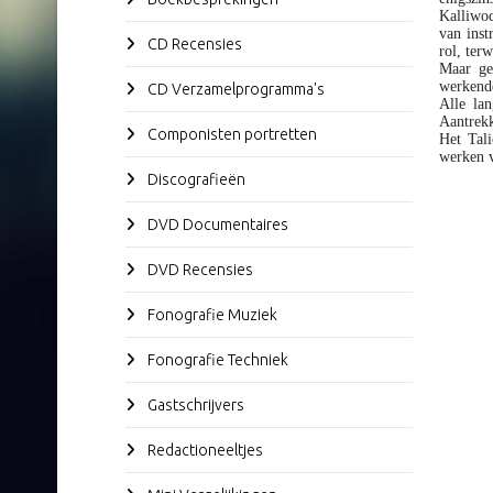
Kalliwod
van inst
CD Recensies
rol, ter
Maar ge
werkende
CD Verzamelprogramma's
Alle la
Aantrekk
Componisten portretten
Het Tali
werken 
Discografieën
DVD Documentaires
DVD Recensies
Fonografie Muziek
Fonografie Techniek
Gastschrijvers
Redactioneeltjes