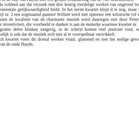
a voldeed aan dat verzoek met drie keurig vierdelige werken van ongeveer twin
rumentale gelijkwaardigheid hield. In het eerste kwartet klopt d ie nog, maar 
wijl nr. 2 een zogenaamd
quatuor brillant
werd met opnieuw een solistische rol v
zien de kwaliteit van de charmante muziek werd daartegen niet door Peters
 inventiviteit, die voorbeeld te danken is aan de
mazurka
waarmee kwartet nr. 
ngzame delen klinken zangerig, in de
scherzi
komen veel
pizzicati
voor, e
elijk is ook dat de muziek zich niet al te voorspelbaar ontwikkelt.
ch kwartet voert dit drietal werken vitaal, glanzend en met het nodige gevo
van de oude Haydn.