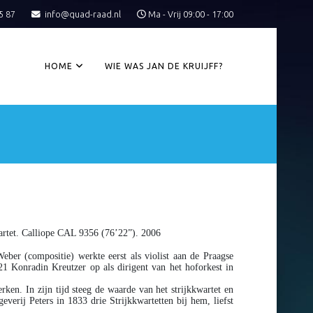
5 87
info@quad-raad.nl
Ma - Vrij 09:00 - 17:00
HOME
WIE WAS JAN DE KRUIJFF?
kwartet. Calliope CAL 9356 (76’22”). 2006
ber (compositie) werkte eerst als violist aan de Praagse
 Konradin Kreutzer op als dirigent van het hoforkest in
ken. In zijn tijd steeg de waarde van het strijkkwartet en
erij Peters in 1833 drie Strijkkwartetten bij hem, liefst