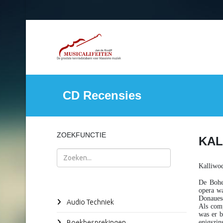
CD Recensies
ZOEKFUNCTIE
KAL
Zoeken
Kalliwo
De Bohem
opera wa
Donaues
Audio Techniek
Als comp
was er b
Boekbesprekingen
enigszin