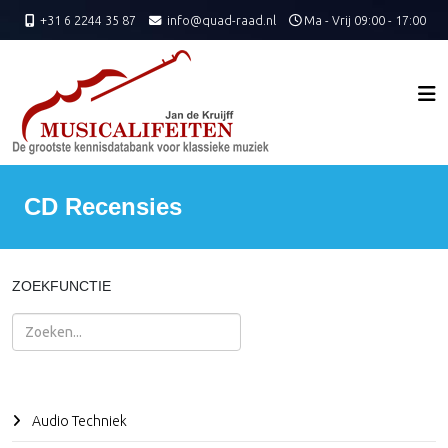
+31 6 2244 35 87
info@quad-raad.nl
Ma - Vrij 09:00 - 17:00
CD Recensies
ZOEKFUNCTIE
Zoeken
Audio Techniek