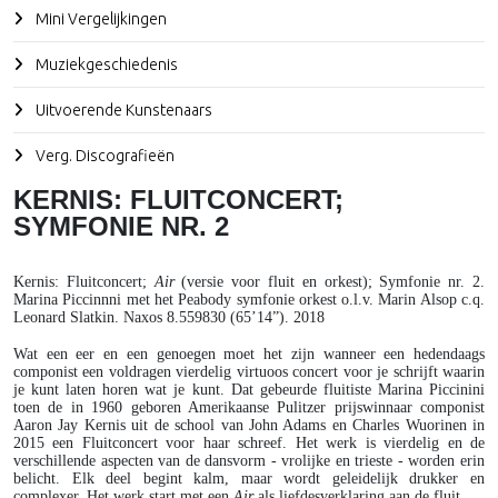
Mini Vergelijkingen
Muziekgeschiedenis
Uitvoerende Kunstenaars
Verg. Discografieën
KERNIS: FLUITCONCERT;
SYMFONIE NR. 2
Kernis
: Fluitconcert;
Air
(versie voor fluit en orkest); Symfonie nr. 2.
Marina Piccinnni met het Peabody symfonie orkest o.l.v. Marin Alsop c.q.
Leonard Slatkin. Naxos 8.559830 (65’14”). 2018
Wat een eer en een genoegen moet het zijn wanneer een hedendaags
componist een voldragen vierdelig virtuoos concert voor je schrijft waarin
je kunt laten horen wat je kunt. Dat gebeurde fluitiste Marina Piccinini
toen de in 1960 geboren Amerikaanse Pulitzer prijswinnaar componist
Aaron Jay Kernis uit de school van John Adams en Charles Wuorinen in
2015 een Fluitconcert voor haar schreef. Het werk is vierdelig en de
verschillende aspecten van de dansvorm - vrolijke en trieste - worden erin
belicht. Elk deel begint kalm, maar wordt geleidelijk drukker en
complexer. Het werk start met een
Air
als liefdesverklaring aan de fluit.