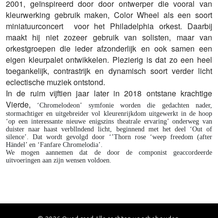
2001, geïnspireerd door door ontwerper die vooral van
kleurwerking gebruik maken, Color Wheel als een soort
miniatuurconcert voor het Philadelphia orkest. Daarbij
maakt hij niet zozeer gebruik van solisten, maar van
orkestgroepen die ieder afzonderlijk en ook samen een
eigen kleurpalet ontwikkelen. Plezierig is dat zo een heel
toegankelijk, contrastrijk en dynamisch soort verder licht
eclectische muziek ontstond.
In de ruim vijftien jaar later in 2018 ontstane krachtige
Vierde,
‘Chromelodeon’ symfonie worden die gedachten nader,
stormachtiger en uitgebreider vol kleurenrijkdom uitgewerkt in de hoop
‘op een interessante nieuwe enigszins theatrale ervaring’ onderweg van
duister naar haast verbllndend licht, beginnend met het deel ‘Out of
silence’. Dat wordt gevolgd door ‘’Thorn rose ‘weep freedom (after
Händel’ en ‘Fanfare Chromelodia’.
We mogen aannemen dat de door de componist geaccordeerde
uitvoeringen aan zijn wensen voldoen.