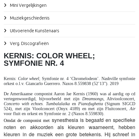
Mini Vergelijkingen
Muziekgeschiedenis
Uitvoerende Kunstenaars
Verg. Discografieën
KERNIS: COLOR WHEEL;
SYMFONIE NR. 4
Kernis
:
Color wheel
; Symfonie nr. 4 ‘Chromelodeon’. Nashville symfonie
orkest o.l.v. Giancarlo Guerrero. Naxos 8.559838 (52’13”). 2019
De Amerikaanse componist Aaron Jae Kernis (1960) was al aardig op cd
vertegenwoordigd, bijvoorbeeld met zijn
Dreamsongs
, Altvioolconcert,
Concerto with echoes
.
Tumbalalaika
en
Pianofughetta
(Signum SIGCD
524), met zijn Vioolconcert (Onyx 4189) en met zijn Fluitconcert,
Air
voor fluit en orkest en Symfonie nr. 2 (Naxos 8.559830).
synesthesia is begaafd en specifieke
Omdat de componist met
noten en akkoorden als kleuren waarneemt, hebben
kleuren in de muziek een grote betekenis. Hij schreef in