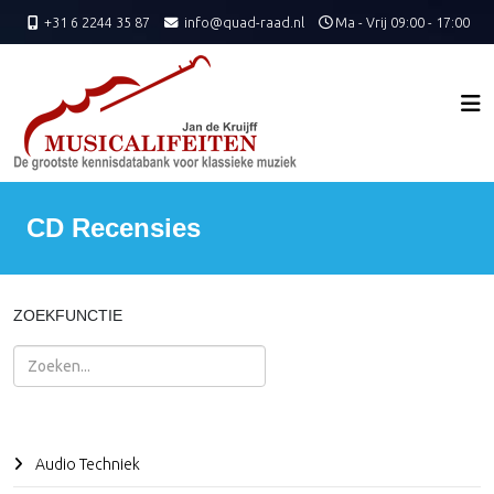
+31 6 2244 35 87
info@quad-raad.nl
Ma - Vrij 09:00 - 17:00
CD Recensies
ZOEKFUNCTIE
Zoeken
Audio Techniek