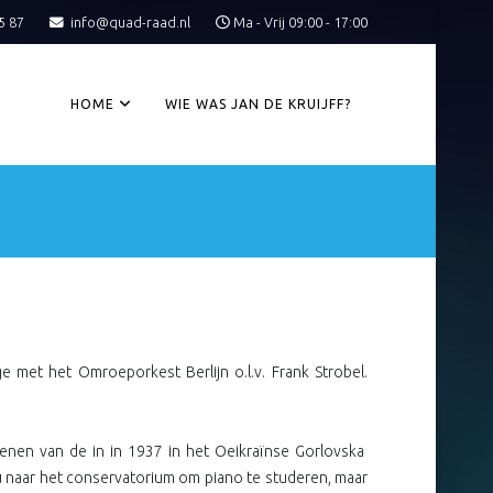
5 87
info@quad-raad.nl
Ma - Vrij 09:00 - 17:00
HOME
WIE WAS JAN DE KRUIJFF?
ge met het Omroeporkest Berlijn o.l.v. Frank Strobel.
enen van de in in 1937 in het Oeikraïnse Gorlovska
kou naar het conservatorium om piano te studeren, maar