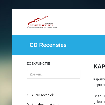
CD Recensies
ZOEKFUNCTIE
KAP
Zoeken
Kapusti
Capricc
Audio Techniek
Deze ui
geboren
Boekbesprekingen