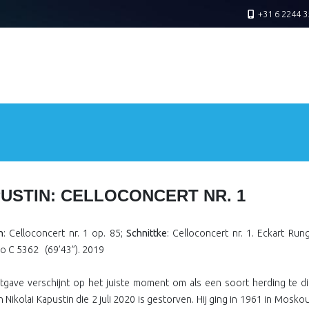
+31 6 2244 3
USTIN: CELLOCONCERT NR. 1
n
: Celloconcert nr. 1 op. 85;
Schnittke
: Celloconcert nr. 1. Eckart Run
io C 5362
(69’43”). 2019
tgave verschijnt op het juiste moment om als een soort herding te di
 Nikolai Kapustin die 2 juli 2020 is gestorven. Hij ging in 1961 in Mos