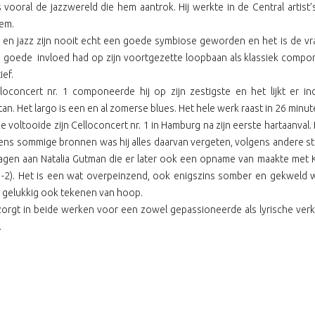
 vooral de jazzwereld die hem aantrok. Hij werkte in de Central artist
em.
 en jazz zijn nooit echt een goede symbiose geworden en het is de vraa
n goede
invloed had op zijn voortgezette loopbaan als klassiek compon
ief.
lloconcert nr. 1 componeerde hij op zijn zestigste en het lijkt er
an. Het largo is een en al zomerse blues. Het hele werk raast in 26 minu
ke voltooide zijn Celloconcert nr. 1 in Hamburg na zijn eerste hartaanv
ens sommige bronnen was hij alles daarvan vergeten, volgens andere s
gen aan Natalia Gutman die er later ook een opname van maakte met K
-2). Het is een wat overpeinzend, ook enigszins somber en gekweld 
 gelukkig ook tekenen van hoop.
orgt in beide werken voor een zowel gepassioneerde als lyrische verk
.