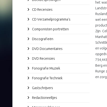
het was
Landstr
CD Recensies
Rusland
CD Verzamelprogramma's
wel ee
product
Componisten portretten
Zijn Ce
Manhatt
Discografieën
Schnitt
en volg
DVD Documentaires
opgedra
DVD Recensies
754,443
Berg en
Fonografie Muziek
Runge z
en zorg
Fonografie Techniek
Gastschrijvers
Redactioneeltjes