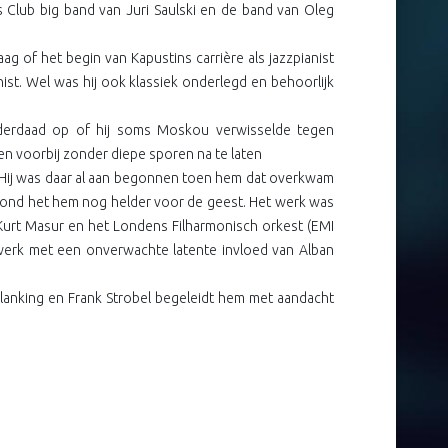
’s Club big band van Juri Saulski en de band van Oleg
g of het begin van Kapustins carrière als jazzpianist
ist. Wel was hij ook klassiek onderlegd en behoorlijk
 inderdaad op of hij soms Moskou verwisselde tegen
ten voorbij zonder diepe sporen na te laten
al. Hij was daar al aan begonnen toen hem dat overkwam
tond het hem nog helder voor de geest. Het werk was
urt Masur en het Londens Filharmonisch orkest (EMI
werk met een onverwachte latente invloed van Alban
lanking en Frank Strobel begeleidt hem met aandacht