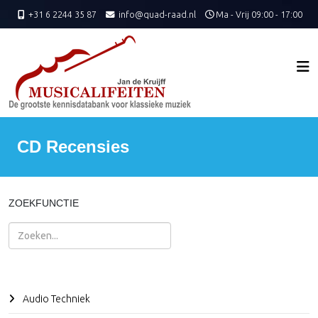
+31 6 2244 35 87
info@quad-raad.nl
Ma - Vrij 09:00 - 17:00
CD Recensies
ZOEKFUNCTIE
Zoeken
Audio Techniek