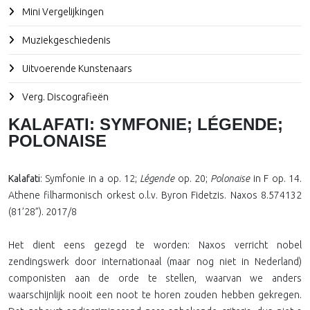
Mini Vergelijkingen
Muziekgeschiedenis
Uitvoerende Kunstenaars
Verg. Discografieën
KALAFATI: SYMFONIE; LÉGENDE;
POLONAISE
Kalafati
: Symfonie in a op. 12;
Légende
op. 20;
Polonaise
in F op. 14.
Athene filharmonisch orkest o.l.v. Byron Fidetzis. Naxos 8.574132
(81’28”). 2017/8
Het dient eens gezegd te worden: Naxos verricht nobel
zendingswerk door internationaal (maar nog niet in Nederland)
componisten aan de orde te stellen, waarvan we anders
waarschijnlijk nooit een noot te horen zouden hebben gekregen.