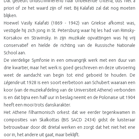
Dat gebeurt ondiscriminerend naar onbekende criteria, dus niet a
priori of ze het waard zijn of niet. Bij Kalafati zal dat nog moeten
blijken.
Hoewel Vasily Kalafati (1869 - 1942) van Griekse afkomst was,
vestigde hij zich jong in St. Petersburg waar hij les had van Rimsky-
Korsakov en Stravinsky. In zijn muzikale opvattingen was hij vrij
conservatief en hielde de richting van de Russische Nationale
School aan.
De vierdelige Symfonie in een omvangrijk werk met een duur van
drie kwartier, maar het werk is goed geschreven en deze uitvoering
weet de aandacht van begin tot eind geboeid te houden. De
Légende
uit 1928 is een soort eerbetoon aan Schubert waaraan een
koor (van de muziekafdeling van de Universiteit Athene) verbonden
is en dat bijna een half uur in beslag neemt en de Polonaise uit 1904
heeft een mooi trots danskarakter.
Het Athene filharmonisch orkest dat we eerder tegenkwamen in
composities van Skalkottas (BIS SACD 2434) gidst de luisteraar
betrouwbaar door dit drietal werken en zorgt dat het niet het ene
oor in, het andere uit gaat, maar beklijft.