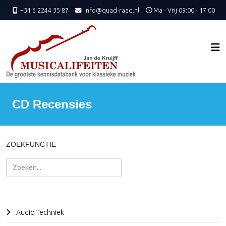
+31 6 2244 35 87
info@quad-raad.nl
Ma - Vrij 09:00 - 17:00
CD Recensies
ZOEKFUNCTIE
Zoeken
Audio Techniek