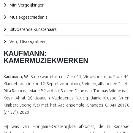
Mini Vergelijkingen
Muziekgeschiedenis
Uitvoerende Kunstenaars
Verg. Discografieën
KAUFMANN:
KAMERMUZIEKWERKEN
Kaufmann, W.
: Strijkkwartetten nr. 7 en 11; Vioolsonate nr. 2 op. 44;
Klarinetsonatine nr. 12; Septet voor piano, 3 violen, altviool en 2 celli.
Rika Raum (v), Marie Bérard (v), Steven Dann (va), Thomas Wiebe (vc),
Kevin Ahfat (p), Joaquin Valdepenas (kl) c.q. Jamie Kruspe (v) en
Kimbert Jeong (vc) met het Arc ensemble. Chandos CHAN 20170
(77’37”). 2020
Hij was van Hongaars-Oostenrijkse afkomst, de in Karlsbad