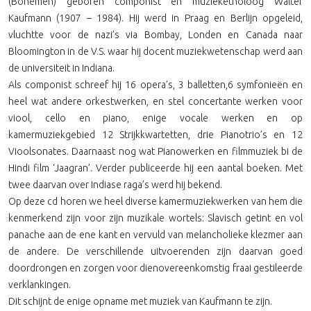
(Bohemen) geboren componist en muzieketnoloog Walter
Kaufmann (1907 – 1984). Hij werd in Praag en Berlijn opgeleid,
vluchtte voor de nazi’s via Bombay, Londen en Canada naar
Bloomington in de V.S. waar hij docent muziekwetenschap werd aan
de universiteit in Indiana.
Als componist schreef hij 16 opera’s, 3 balletten,6 symfonieën en
heel wat andere orkestwerken, en stel concertante werken voor
viool, cello en piano, enige vocale werken en op
kamermuziekgebied 12 Strijkkwartetten, drie Pianotrio’s en 12
Vioolsonates. Daarnaast nog wat Pianowerken en filmmuziek bi de
Hindi film ‘Jaagran’. Verder publiceerde hij een aantal boeken. Met
twee daarvan over Indiase raga’s werd hij bekend.
Op deze cd horen we heel diverse kamermuziekwerken van hem die
kenmerkend zijn voor zijn muzikale wortels: Slavisch getint en vol
panache aan de ene kant en vervuld van melancholieke klezmer aan
de andere. De verschillende uitvoerenden zijn daarvan goed
doordrongen en zorgen voor dienovereenkomstig fraai gestileerde
verklankingen.
Dit schijnt de enige opname met muziek van Kaufmann te zijn.