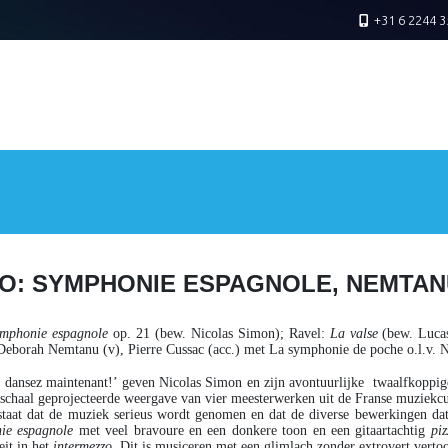
+31 6 2244 3
O: SYMPHONIE ESPAGNOLE, NEMTAN
mphonie espagnole
op. 21 (bew. Nicolas Simon);
Ravel
:
La valse
(bew. Luca
 Deborah Nemtanu (v), Pierre Cussac (acc.) met La symphonie de poche o.l.v
 dansez maintenant!’ geven Nicolas Simon en zijn avontuurlijke twaalfkopp
 schaal geprojecteerde weergave van vier meesterwerken uit de Franse muziekcu
staat dat de muziek serieus wordt genomen en dat de diverse bewerkingen d
ie espagnole
met veel bravoure en een donkere toon en een gitaartachtig
piz
eit in het
intermezzo
. Dit is musiceren met een glimlach zonder extrovert verto