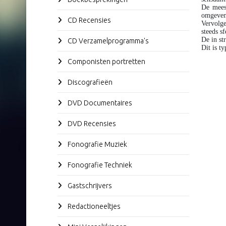
De meest
omgeven 
CD Recensies
Vervolg
steeds sf
De in st
CD Verzamelprogramma's
Dit is t
Componisten portretten
Discografieën
DVD Documentaires
DVD Recensies
Fonografie Muziek
Fonografie Techniek
Gastschrijvers
Redactioneeltjes