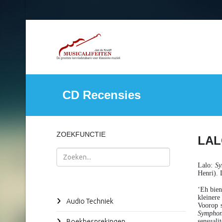
CD Recensies
ZOEKFUNCTIE
LAL
Zoeken
Lalo
:
Sy
Henri).
‘Eh bien
kleinere
Audio Techniek
Voorop 
Symphon
Boekbesprekingen
sensualit