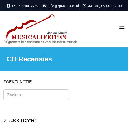
+31 6 2244 35 87
info@quad-raad.nl
Ma - Vrij 09:00 - 17:00
CD Recensies
ZOEKFUNCTIE
Zoeken
Audio Techniek