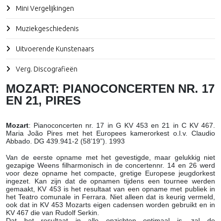
Mini Vergelijkingen
Muziekgeschiedenis
Uitvoerende Kunstenaars
Verg. Discografieën
MOZART: PIANOCONCERTEN NR. 17
EN 21, PIRES
Mozart
: Pianoconcerten nr. 17 in G KV 453 en 21 in C KV 467.
Maria João Pires met het Europees kamerorkest o.l.v. Claudio
Abbado. DG 439.941-2 (58’19”). 1993
Van de eerste opname met het gevestigde, maar gelukkig niet
gezapige Weens filharmonisch in de concertennr. 14 en 26 werd
voor deze opname het compacte, gretige Europese jeugdorkest
ingezet. Kan zijn dat de opnamen tijdens een tournee werden
gemaakt, KV 453 is het resultaat van een opname met publiek in
het Teatro comunale in Ferrara. Niet alleen dat is keurig vermeld,
ook dat in KV 453 Mozarts eigen cadensen worden gebruikt en in
KV 467 die van Rudolf Serkin.
Dat het resultaat in alle opzichten optimaal is, zal de