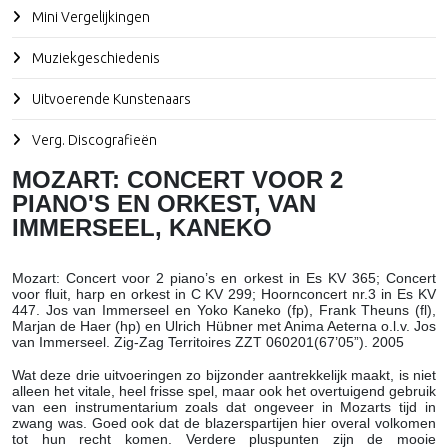
Mini Vergelijkingen
Muziekgeschiedenis
Uitvoerende Kunstenaars
Verg. Discografieën
MOZART: CONCERT VOOR 2
PIANO'S EN ORKEST, VAN
IMMERSEEL, KANEKO
Mozart
: Concert voor 2 piano’s en orkest in Es KV 365; Concert
voor fluit, harp en orkest in C KV 299; Hoornconcert nr.3 in Es KV
447. Jos van Immerseel en Yoko Kaneko (fp), Frank Theuns (fl),
Marjan de Haer (hp) en Ulrich Hübner met Anima Aeterna o.l.v. Jos
van Immerseel. Zig-Zag Territoires ZZT 060201(67’05”). 2005
Wat deze drie uitvoeringen zo bijzonder aantrekkelijk maakt, is niet
alleen het vitale, heel frisse spel, maar ook het overtuigend gebruik
van een instrumentarium zoals dat ongeveer in Mozarts tijd in
zwang was. Goed ook dat de blazerspartijen hier overal volkomen
tot hun recht komen. Verdere pluspunten zijn de mooie