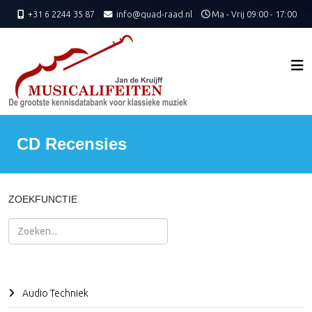
+31 6 2244 35 87
info@quad-raad.nl
Ma - Vrij 09:00 - 17:00
CD Recensies
ZOEKFUNCTIE
Zoeken
Audio Techniek