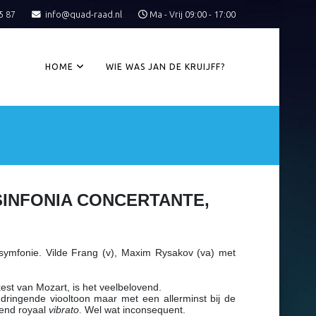
5 87
info@quad-raad.nl
Ma - Vrij 09:00 - 17:00
HOME
WIE WAS JAN DE KRUIJFF?
SINFONIA CONCERTANTE,
 symfonie. Vilde Frang (v), Maxim Rysakov (va) met
kest van Mozart, is het veelbelovend.
ndringende viooltoon maar met een allerminst bij de
tend royaal
vibrato
Wel wat inconsequent.
.