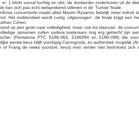
 nr. 1 klinkt vooral luchtig en vlot, de donkerder ondertonen uit de de
ste kan zich pas echt welsprekend uitleven in de ‘Turkse’ finale.
infonia concertante
maakt altist Maxim Rysanov feitelijk meer indruk 
md. Het middendeel wordt rustig ‘uitgezongen’, de finale krijgt een he
nathan Cohen.
erend op een groei naar volledigheid, maar ook los daarvan: de concurre
volledige opnamen zullen oudere luisteraars nog erg gehecht zijn aan
ischer (Pentatone PTC 5186-064, 5186094 en 5186-098) die voorlop
lijke eerste keus blijft voorlopig Carmignola, zo authentiek mogelijk (A
 of Frang de reeks voortzet, tenzij men verder niet beïnvloed zich