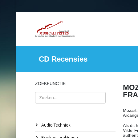
CD Recensies
ZOEKFUNCTIE
MOZ
FR
Zoeken
Mozart
Arcange
Audio Techniek
Als dit
Vilde F
authent
Boekbesprekingen