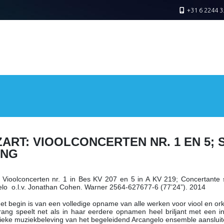
+31 6 2244 3
ART: VIOOLCONCERTEN NR. 1 EN 5; 
ANG
: Vioolconcerten nr. 1 in Bes KV 207 en 5 in A KV 219; Concertante
lo o.l.v. Jonathan Cohen. Warner 2564-627677-6 (77’24”). 2014
 het begin is van een volledige opname van alle werken voor viool en or
rang speelt net als in haar eerdere opnamen heel briljant met een i
ieke muziekbeleving van het begeleidend Arcangelo ensemble aanslui