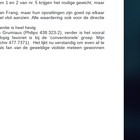
len 1 en 2 van nr. 5 krijgen het nodige gewicht, maar
dan Frang, maar hun opvattingen zijn goed op elkaar
el vlot aanzien. Alle waardering ook voor de directie
ntie is heel hevig.
 Grumiaux (Philips 438.323-2); verder is het vooral
ig favoriet is bij de ‘conventionele’ groep. Mijn
rchiv 477.7371). Het lijkt nu verstandig om even af te
 als fan van de geweldige violiste meteen gewonnen