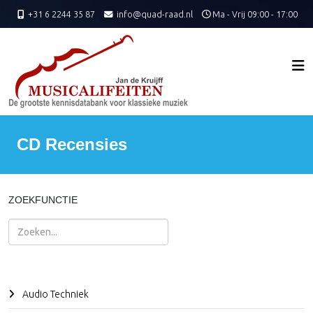
+31 6 2244 35 87
info@quad-raad.nl
Ma - Vrij 09:00 - 17:00
CD Recensies
ZOEKFUNCTIE
Zoeken
Audio Techniek