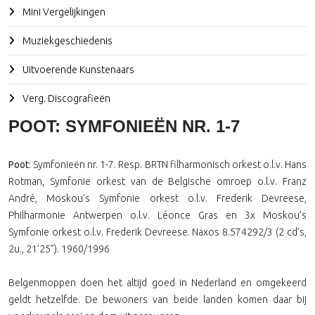
Mini Vergelijkingen
Muziekgeschiedenis
Uitvoerende Kunstenaars
Verg. Discografieën
POOT: SYMFONIEËN NR. 1-7
Poot
: Symfonieën nr. 1-7. Resp. BRTN filharmonisch orkest o.l.v. Hans
Rotman, Symfonie orkest van de Belgische omroep o.l.v. Franz
André, Moskou’s Symfonie orkest o.l.v. Frederik Devreese,
Philharmonie Antwerpen o.l.v. Léonce Gras en 3x Moskou’s
Symfonie orkest o.l.v. Frederik Devreese. Naxos 8.574292/3 (2 cd’s,
2u., 21’25”). 1960/1996
Belgenmoppen doen het altijd goed in Nederland en omgekeerd
geldt hetzelfde. De bewoners van beide landen komen daar bij