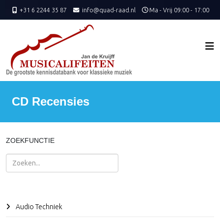
+31 6 2244 35 87
info@quad-raad.nl
Ma - Vrij 09:00 - 17:00
CD Recensies
ZOEKFUNCTIE
Zoeken
Audio Techniek