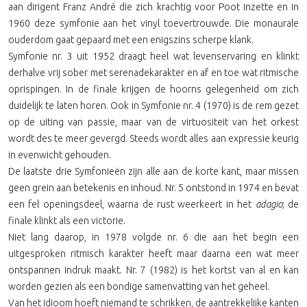
aan dirigent Franz André die zich krachtig voor Poot inzette en in
1960 deze symfonie aan het vinyl toevertrouwde. Die monaurale
ouderdom gaat gepaard met een enigszins scherpe klank.
Symfonie nr. 3 uit 1952 draagt heel wat levenservaring en klinkt
derhalve vrij sober met serenadekarakter en af en toe wat ritmische
oprispingen. In de finale krijgen de hoorns gelegenheid om zich
duidelijk te laten horen. Ook in Symfonie nr. 4 (1970) is de rem gezet
op de uiting van passie, maar van de virtuositeit van het orkest
wordt des te meer gevergd. Steeds wordt alles aan expressie keurig
in evenwicht gehouden.
De laatste drie Symfonieën zijn alle aan de korte kant, maar missen
geen grein aan betekenis en inhoud. Nr. 5 ontstond in 1974 en bevat
een fel openingsdeel, waarna de rust weerkeert in het
adagio
; de
finale klinkt als een victorie.
Niet lang daarop, in 1978 volgde nr. 6 die aan het begin een
uitgesproken ritmisch karakter heeft maar daarna een wat meer
ontspannen indruk maakt. Nr. 7 (1982) is het kortst van al en kan
worden gezien als een bondige samenvatting van het geheel.
Van het idioom hoeft niemand te schrikken, de aantrekkelijke kanten