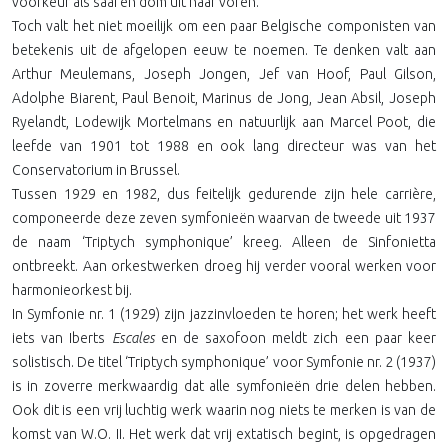
voorkeur als saai en dom uit naar voren.
Toch valt het niet moeilijk om een paar Belgische componisten van
betekenis uit de afgelopen eeuw te noemen. Te denken valt aan
Arthur Meulemans, Joseph Jongen, Jef van Hoof, Paul Gilson,
Adolphe Biarent, Paul Benoit, Marinus de Jong, Jean Absil, Joseph
Ryelandt, Lodewijk Mortelmans en natuurlijk aan Marcel Poot, die
leefde van 1901 tot 1988 en ook lang directeur was van het
Conservatorium in Brussel.
Tussen 1929 en 1982, dus feitelijk gedurende zijn hele carrière,
componeerde deze zeven symfonieën waarvan de tweede uit 1937
de naam ‘Triptych symphonique’ kreeg. Alleen de Sinfonietta
ontbreekt. Aan orkestwerken droeg hij verder vooral werken voor
harmonieorkest bij.
In Symfonie nr. 1 (1929) zijn jazzinvloeden te horen; het werk heeft
iets van Iberts
Escales
en de saxofoon meldt zich een paar keer
solistisch. De titel ‘Triptych symphonique’ voor Symfonie nr. 2 (1937)
is in zoverre merkwaardig dat alle symfonieën drie delen hebben.
Ook dit is een vrij luchtig werk waarin nog niets te merken is van de
komst van W.O. II. Het werk dat vrij extatisch begint, is opgedragen