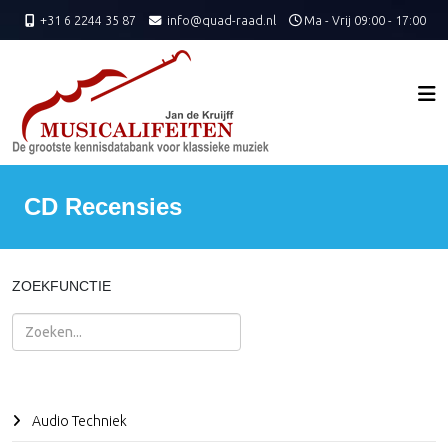
+31 6 2244 35 87
info@quad-raad.nl
Ma - Vrij 09:00 - 17:00
CD Recensies
ZOEKFUNCTIE
Zoeken
Audio Techniek