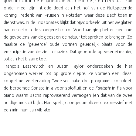
goed inzicht in de ‘empfindliche Stil’ die in de jaren 1745 tot 1766
onder meer zijn intrede deed aan het hof van de fluitspelende
koning Frederik van Pruisen in Potsdam waar deze Bach toen in
dienst was. In de Triosonates blijkt dat bijvoorbeeld uit het weglaten
ban de cello in de vroegere b.c. rol. Voortaan ging het er meer om
de gevoelens van de geest en de natuur tot spreken te brengen. Zo
maakte de ‘geleerde’ oude vormen geleidelijk plaats voor de
emancipatie van de ziel in muziek. Dat gebeurde op velerlei manier,
tot aan het bizarre toe.
François Lazarevitch en Justin Taylor onderzoeken de hier
opgenomen werken tot op grote diepte. Ze vormen een ideaal
koppel met veel ervaring. Twee soli maken het programma compleet:
de beroemde Sonate in a voor solofluit en de
Fantasie
in fis voor
piano waarin Bachs improviserend vermogen (en dat van de twee
huidige musici) blijkt. Hun spel lijkt ongecompliceerd expressief met
een minimum aan vibrato.