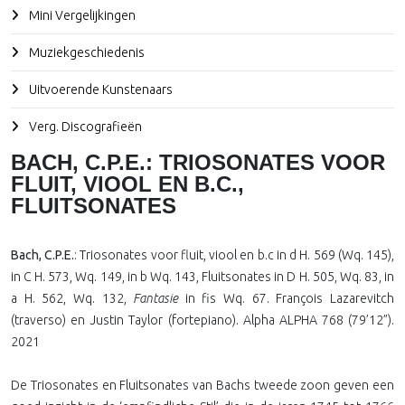
Mini Vergelijkingen
Muziekgeschiedenis
Uitvoerende Kunstenaars
Verg. Discografieën
BACH, C.P.E.: TRIOSONATES VOOR
FLUIT, VIOOL EN B.C.,
FLUITSONATES
Bach, C.P.E.
: Triosonates voor fluit, viool en b.c in d H. 569 (Wq. 145),
in C H. 573, Wq. 149, in b Wq. 143, Fluitsonates in D H. 505, Wq. 83, in
a H. 562, Wq. 132,
Fantasie
in fis Wq. 67. François Lazarevitch
(traverso) en Justin Taylor (fortepiano). Alpha ALPHA 768 (79’12”).
2021
De Triosonates en Fluitsonates van Bachs tweede zoon geven een