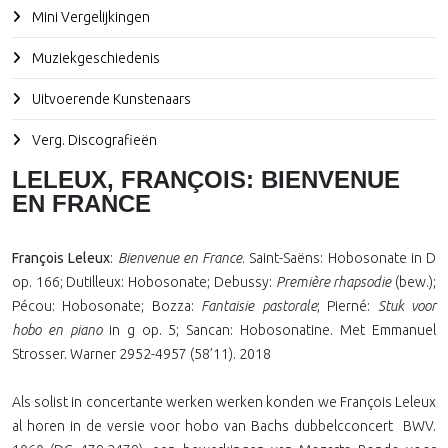
Mini Vergelijkingen
Muziekgeschiedenis
Uitvoerende Kunstenaars
Verg. Discografieën
LELEUX, FRANÇOIS: BIENVENUE
EN FRANCE
François Leleux
:
Bienvenue en France
. Saint-Saëns: Hobosonate in D
op. 166; Dutilleux: Hobosonate; Debussy:
Première rhapsodie
(bew.);
Pécou: Hobosonate; Bozza:
Fantaisie pastorale
; Pierné:
Stuk voor
hobo en piano
in g op. 5; Sancan: Hobosonatine. Met Emmanuel
Strosser. Warner 2952-4957 (58’11). 2018
Als solist in concertante werken werken konden we François Leleux
al horen in de versie voor hobo van Bachs dubbelcconcert
BWV.