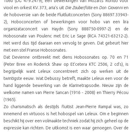
1060 (DG 479.2479), een bewerkingen van Mozarts Rondo voor
viool en orkest KV. 373, aria’s uit
Die Zauberflöte
en
Don Giovanni
en
de hoboversie van de beide Fluitluitconcerten (Sony 88697.33943-
2), Hoboconcerten of bewerkingen voor hobo van een lira
organizataconcert van Haydn (Sony 888750-0997-2) en de
Hobosonate van Poulenc met Eric Le Sage (RCA 74321-63212-2).
Het werd dus tijd daaraan een vervolg te geven. Dat gebeurt hier
met een stel Franse Hobosonates.
Dat Devienne ontbreekt met diens Hobosonates op. 70 en 71
(Peter Bree en Roderick Shaw op Et’cetera KTC 2506, 2 cd’s), is
begrijpelijk want Leleux concentreert zich op werken uit de
twintigste eeuw. Wat Debussy betreft, maakte Leleux een voor de
hand liggende bewerking van de Klarinetrapsodie. Nieuw zijn de
welkome namen van Pierre Sancan (1916 - 2008) en Thierry Pécou
(1965).
Zo charismatisch als destijds fluitist Jean-Pierre Rampal was, zo
innemend en virtuoos is het hobospel van Leleux. Om e beginnen
beschikt hij over een volmaakte techniek zodat hij zich geheel op de
expressie kan richten. De uitkomst is een waar genoegen. Over de