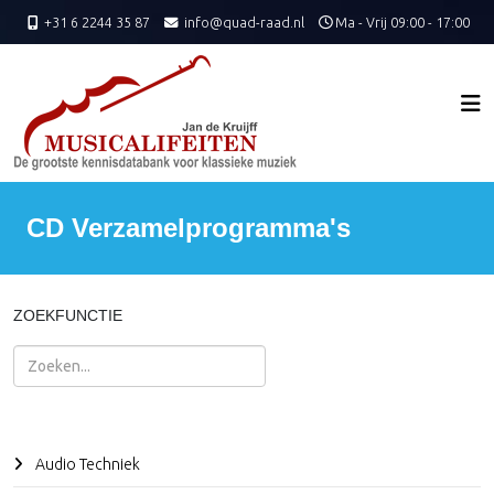
+31 6 2244 35 87
info@quad-raad.nl
Ma - Vrij 09:00 - 17:00
CD Verzamelprogramma's
ZOEKFUNCTIE
Zoeken
Audio Techniek