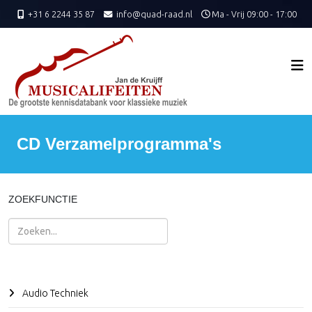
+31 6 2244 35 87
info@quad-raad.nl
Ma - Vrij 09:00 - 17:00
CD Verzamelprogramma's
ZOEKFUNCTIE
Zoeken
Audio Techniek