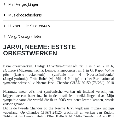
Mini Vergelijkingen
Muziekgeschiedenis
Uitvoerende Kunstenaars
Verg. Discografieën
JÄRVI, NEEME: ESTSTE
ORKESTWERKEN
Estse orkestwerken
.
Lüdig
:
Ouverture-fantasieën
nr. 1 in b en 2 in b,
Haanlöö
(Midzomernacht);
Lemba
: Pianoconcert nr. 1 in G;
Kapp
:
Volme
piht
(laatste bekentenis); Symfonie nr. 4 ‘Noortesümfoonia’
(Jeugdsymfonie). Triin Rubel (v), Mikhel Poll (p) met het Ests nationaal
symfonie orkest o.l.v. Neeme Järvi. Chandos CHAN 20150 (73’23”). 2018
Naarmate meer cd’s met symfonische werken uit Estland verschijnen,
krijgen we een beter inzicht in de muzikale ontwikkelingen daar. Mijn
sympathie voor die wereld die ik in 2003 wat beter leerde kennen, wordt
erdoor gevoed.
Dit is de tweede Chandos cd die Neeme Järvi wijdt aan muziek uit zijn
vaderland. Op Chandos CHAN 24126 bracht hij al werken van Rudolf
Tobias, Artur Lemba, Heino Eller, Kaljo Raid, Veljo Tormis en Arvo Pärt