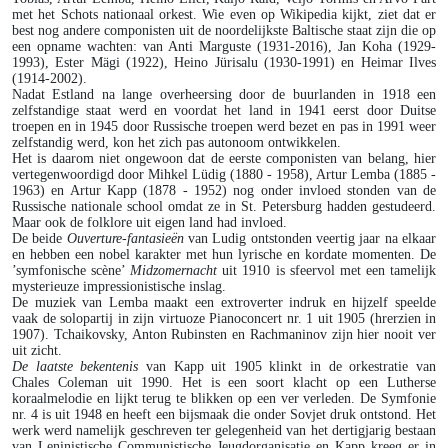
met het Schots nationaal orkest. Wie even op Wikipedia kijkt, ziet dat er
best nog andere componisten uit de noordelijkste Baltische staat zijn die op
een opname wachten: van Anti Marguste (1931-2016), Jan Koha (1929-
1993), Ester Mägi (1922), Heino Jürisalu (1930-1991) en Heimar Ilves
(1914-2002).
Nadat Estland na lange overheersing door de buurlanden in 1918 een
zelfstandige staat werd en voordat het land in 1941 eerst door Duitse
troepen en in 1945 door Russische troepen werd bezet en pas in 1991 weer
zelfstandig werd, kon het zich pas autonoom ontwikkelen.
Het is daarom niet ongewoon dat de eerste componisten van belang, hier
vertegenwoordigd door Mihkel Lüdig (1880 - 1958), Artur Lemba (1885 -
1963) en Artur Kapp (1878 - 1952) nog onder invloed stonden van de
Russische nationale school omdat ze in St. Petersburg hadden gestudeerd.
Maar ook de folklore uit eigen land had invloed.
De beide
Ouverture-fantasieën
van Ludig ontstonden veertig jaar na elkaar
en hebben een nobel karakter met hun lyrische en kordate momenten. De
’symfonische scène’
Midzomernacht
uit 1910 is sfeervol met een tamelijk
mysterieuze impressionistische inslag.
De muziek van Lemba maakt een extroverter indruk en hijzelf speelde
vaak de solopartij in zijn virtuoze Pianoconcert nr. 1 uit 1905 (hrerzien in
1907). Tchaikovsky, Anton Rubinsten en Rachmaninov zijn hier nooit ver
uit zicht.
De laatste bekentenis
van Kapp uit 1905 klinkt in de orkestratie van
Chales Coleman uit 1990. Het is een soort klacht op een Lutherse
koraalmelodie en lijkt terug te blikken op een ver verleden. De Symfonie
nr. 4 is uit 1948 en heeft een bijsmaak die onder Sovjet druk ontstond. Het
werk werd namelijk geschreven ter gelegenheid van het dertigjarig bestaan
van Leninistische Communistische Jeugdorganisatie en Kapp kreeg er in